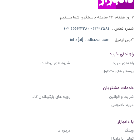
۷ روز هفته، ۲۴ ساعته پاسخگوی شما هستیم
شماره تماس :
66492581 - 66413280 (021)
آدرس ایمیل :
info [at] dadbazar.com
راهنمای خرید
راهنمای خرید
شیوه های پرداخت
پرسش های متداول
خدمات مشتریان
شرایط و قوانین
رویه های بازگرداندن کالا
حریم خصوصی
با دادبازار
وبلاگ
درباره ما
تماس با دادبازار