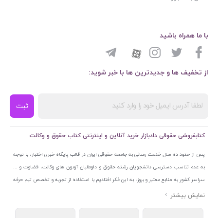
با ما همراه باشید
از تخفیف ها و جدیدترین ها با خبر شوید:
ثبت
کتابفروشی حقوقی دادبازار خرید آنلاین و اینترنتی کتاب حقوق و وکالت
پس از حدود ده سال خدمت رسانی به جامعه حقوقی ایران در قالب پایگاه خبری اختبار، با توجه
به عدم تناسب دسترسی دانشجویان رشته حقوق و داوطلبان آزمون های وکالت، قضاوت و ...
سراسر کشور به منابع معتبر و بروز، به این فکر افتادیم با استفاده از تجربه و تخصص تیم حرفه
ای اختبار خدمتی جدید به جامعه حقوقی ایران ارائه کنیم. به این منظور با راه اندازی و تجهیز
نمایشگاه و فروشگاه دائمی تخصصی کتاب های حقوقی با نام «دادبازار» در خیابان انقلاب
اسلامی قلب بازار کتاب ایران و اخذ مجوزهای قانونی از جمله نماد اعتماد الکترونیک از مرکز