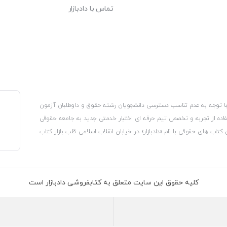
تماس با دادبازار
، با توجه به عدم تناسب دسترسی دانشجویان رشته حقوق و داوطلبان آزمون
استفاده از تجربه و تخصص تیم حرفه ای اختبار خدمتی جدید به جامعه حقوقی
 کتاب های حقوقی با نام «دادبازار» در خیابان انقلاب اسلامی قلب بازار کتاب
کترونیکی وزارت صنعت، معدن و تجارت، نشان ملی ثبت رسانه های دیجیتال از
از اتحادیه ناشران و کتابفروشان تهران به منظور ارائه مطمئن ترین خدمات
ه بر این با بهره گیری از فناوری برتر روز دنیا وبسایت کتابفروشی تخصصی
کلیه حقوق این سایت متعلق به کتابفروشی دادبازار است
 تلفیق آن با شناخت کامل نیازهای جامعه حقوقی کشور راه اندازی کردیم تا
 نیاز خود را تهیه کنند.