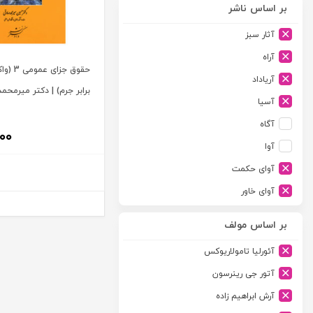
بر اساس ناشر
آثار سبز
آراه
حقوق جز
آریاداد
برابر جرم) | دکتر میرمحم
آسیا
آگاه
۰۰
آوا
آوای حکمت
آوای خاور
آوای دانش گستر
بر اساس مولف
آوند دانش
آئورلیا تامولاریوکس
آیدین
آتور جی رینرسون
ارجمند
آرش ابراهیم زاده
ارسطو