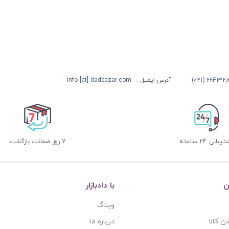
آدرس ایمیل :
info [at] dadbazar.com
بانی 24 ساعته
7 روز ضمانت بازگشت
ن
با دادبازار
وبلاگ
ن کالا
درباره ما