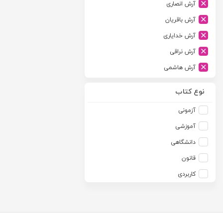
آرش انصاری
ارشد
آرش باقریان
اسلامیه
آرش خدایاری
اشکان
آرش نراقی
اطلاعات
آرش هاشمی
امجد
آرمین طلعت
امید انقلاب
نوع کتاب
آرون رایت
امیرکبیر
آزمونی
آزاده صادقی
انتشارات موسسه مطالعات حقوقی دکتر محمد حسین شهبازی
آموزشی
آزیتا قربانی رحیم
انجمن آثار و مفاخر فرهنگی
دانشگاهی
آلبرت ون دایسی
اندیشه ارشد
قانون
آلن ردفرن
اندیشه بیگی
کاربردی
آمنه باخدا
اندیشه سبز نوین
آمنه خدادادی
اندیشه عصر
آنتونی آگوس
اندیشه های حقوقی