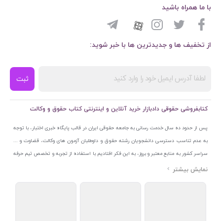
با ما همراه باشید
از تخفیف ها و جدیدترین ها با خبر شوید:
ثبت
کتابفروشی حقوقی دادبازار خرید آنلاین و اینترنتی کتاب حقوق و وکالت
پس از حدود ده سال خدمت رسانی به جامعه حقوقی ایران در قالب پایگاه خبری اختبار، با توجه
به عدم تناسب دسترسی دانشجویان رشته حقوق و داوطلبان آزمون های وکالت، قضاوت و ...
سراسر کشور به منابع معتبر و بروز، به این فکر افتادیم با استفاده از تجربه و تخصص تیم حرفه
ای اختبار خدمتی جدید به جامعه حقوقی ایران ارائه کنیم. به این منظور با راه اندازی و تجهیز
نمایشگاه و فروشگاه دائمی تخصصی کتاب های حقوقی با نام «دادبازار» در خیابان انقلاب
اسلامی قلب بازار کتاب ایران و اخذ مجوزهای قانونی از جمله نماد اعتماد الکترونیک از مرکز
توسعه تجارت الکترونیکی وزارت صنعت، معدن و تجارت، نشان ملی ثبت رسانه های دیجیتال از
مرکز فناوری اطلاعات و رسانه های دیجیتال وزارت فرهنگ و ارشاد اسلامی و پروانه کسب از