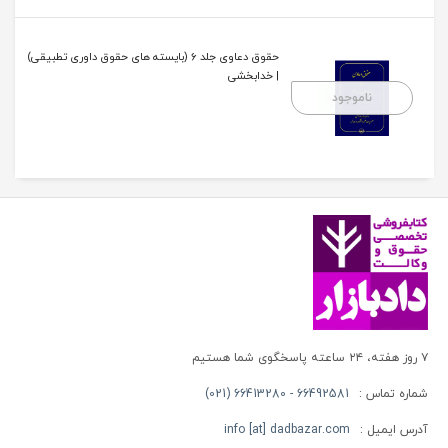
حقوق دعاوی جلد 6 (بایسته های حقوق داوری تطبیقی)
| خدابخشی
ناموجود
۷ روز هفته، ۲۴ ساعته پاسخگوی شما هستیم
شماره تماس :
66492581 - 66413280 (021)
آدرس ایمیل :
info [at] dadbazar.com