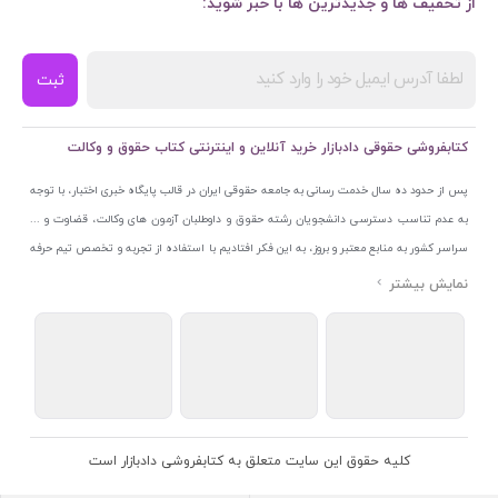
از تخفیف ها و جدیدترین ها با خبر شوید:
ثبت
کتابفروشی حقوقی دادبازار خرید آنلاین و اینترنتی کتاب حقوق و وکالت
پس از حدود ده سال خدمت رسانی به جامعه حقوقی ایران در قالب پایگاه خبری اختبار، با توجه
به عدم تناسب دسترسی دانشجویان رشته حقوق و داوطلبان آزمون های وکالت، قضاوت و ...
سراسر کشور به منابع معتبر و بروز، به این فکر افتادیم با استفاده از تجربه و تخصص تیم حرفه
ای اختبار خدمتی جدید به جامعه حقوقی ایران ارائه کنیم. به این منظور با راه اندازی و تجهیز
نمایشگاه و فروشگاه دائمی تخصصی کتاب های حقوقی با نام «دادبازار» در خیابان انقلاب
اسلامی قلب بازار کتاب ایران و اخذ مجوزهای قانونی از جمله نماد اعتماد الکترونیک از مرکز
توسعه تجارت الکترونیکی وزارت صنعت، معدن و تجارت، نشان ملی ثبت رسانه های دیجیتال از
مرکز فناوری اطلاعات و رسانه های دیجیتال وزارت فرهنگ و ارشاد اسلامی و پروانه کسب از
اتحادیه ناشران و کتابفروشان تهران به منظور ارائه مطمئن ترین خدمات مجموعه بسیار کامل و
معتبری از کتاب های حقوقی را به علاقمندان عرضه کرده ایم. علاوه بر این با بهره گیری از فناوری
کلیه حقوق این سایت متعلق به کتابفروشی دادبازار است
برتر روز دنیا وبسایت کتابفروشی تخصصی حقوقی دادبازار را با استفاده از حدود ده سال تجربه