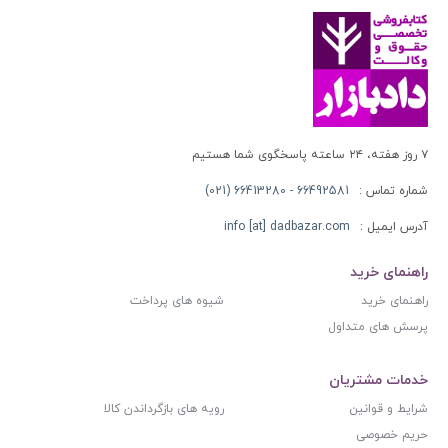
۷ روز هفته، ۲۴ ساعته پاسخگوی شما هستیم
شماره تماس :
66492581 - 66413280 (021)
آدرس ایمیل :
info [at] dadbazar.com
راهنمای خرید
راهنمای خرید
شیوه های پرداخت
پرسش های متداول
خدمات مشتریان
شرایط و قوانین
رویه های بازگرداندن کالا
حریم خصوصی