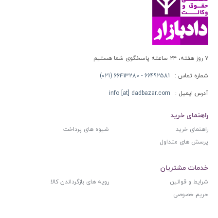
۷ روز هفته، ۲۴ ساعته پاسخگوی شما هستیم
شماره تماس :
66492581 - 66413280 (021)
آدرس ایمیل :
info [at] dadbazar.com
راهنمای خرید
راهنمای خرید
شیوه های پرداخت
پرسش های متداول
خدمات مشتریان
شرایط و قوانین
رویه های بازگرداندن کالا
حریم خصوصی