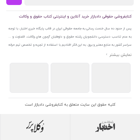
کتابفروشی حقوقی دادبازار خرید آنلاین و اینترنتی کتاب حقوق و وکالت
پس از حدود ده سال خدمت رسانی به جامعه حقوقی ایران در قالب پایگاه خبری اختبار، با توجه
به عدم تناسب دسترسی دانشجویان رشته حقوق و داوطلبان آزمون های وکالت، قضاوت و ...
سراسر کشور به منابع معتبر و بروز، به این فکر افتادیم با استفاده از تجربه و تخصص تیم حرفه
ای اختبار خدمتی جدید به جامعه حقوقی ایران ارائه کنیم. به این منظور با راه اندازی و تجهیز
نمایشگاه و فروشگاه دائمی تخصصی کتاب های حقوقی با نام «دادبازار» در خیابان انقلاب
اسلامی قلب بازار کتاب ایران و اخذ مجوزهای قانونی از جمله نماد اعتماد الکترونیک از مرکز
توسعه تجارت الکترونیکی وزارت صنعت، معدن و تجارت، نشان ملی ثبت رسانه های دیجیتال از
مرکز فناوری اطلاعات و رسانه های دیجیتال وزارت فرهنگ و ارشاد اسلامی و پروانه کسب از
اتحادیه ناشران و کتابفروشان تهران به منظور ارائه مطمئن ترین خدمات مجموعه بسیار کامل و
معتبری از کتاب های حقوقی را به علاقمندان عرضه کرده ایم. علاوه بر این با بهره گیری از فناوری
کلیه حقوق این سایت متعلق به کتابفروشی دادبازار است
برتر روز دنیا وبسایت کتابفروشی تخصصی حقوقی دادبازار را با استفاده از حدود ده سال تجربه
تخصصی در حوزه فناوری اطلاعات و تلفیق آن با شناخت کامل نیازهای جامعه حقوقی کشور راه
اندازی کردیم تا علاقمندان بتوانند با اطمینان کافی و به اتکای اعتبار این مجموعه قدیمی کتاب و
منابع مورد نیاز خود را تهیه کنند.