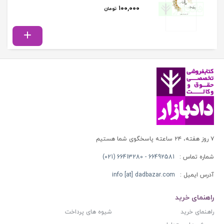
۱۰۰,۰۰۰
تومان
۷ روز هفته، ۲۴ ساعته پاسخگوی شما هستیم
شماره تماس :
66492581 - 66413280 (021)
آدرس ایمیل :
info [at] dadbazar.com
راهنمای خرید
راهنمای خرید
شیوه های پرداخت