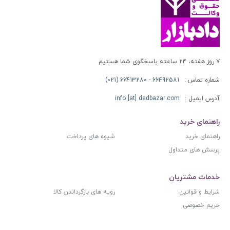
۷ روز هفته، ۲۴ ساعته پاسخگوی شما هستیم
شماره تماس :
66492581 - 66413280 (021)
آدرس ایمیل :
info [at] dadbazar.com
راهنمای خرید
راهنمای خرید
شیوه های پرداخت
پرسش های متداول
خدمات مشتریان
شرایط و قوانین
رویه های بازگرداندن کالا
حریم خصوصی