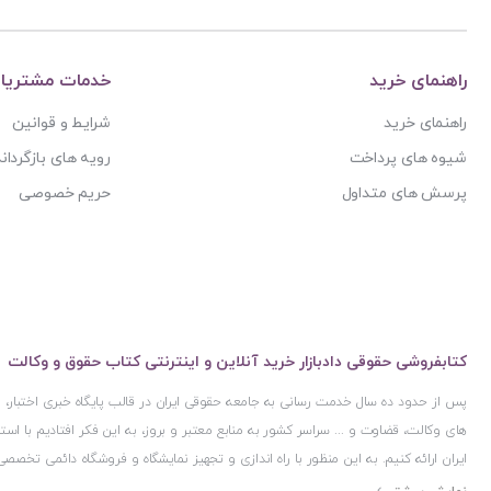
آیت الله حاج شیخ محمد جواد فاضل لنکرانی
پژوهش
آیت الله دکتر سعید رجحان
پژوهشکده شورای نگهبان
آیت الله دکتر سید کاظم مصطفوی
راهنمای خرید
خدمات مشتریا
پژوهشگاه حوزه و دانشگاه
آیت الله سید ابوالقاسم موسوی خوئی
راهنمای خرید
شرایط و قوانین
پژوهشگاه علوم و فرهنگ اسلامی
آیت الله سید محمد حسن مرعشی
شیوه های پرداخت
رویه های بازگرداند
پژوهشگاه فرهنگ و اندیشه اسلامی
آیت الله سید محمد حسن مرعشی شوشتری
پرسش های متداول
حریم خصوصی
پیام غدیر
آیت الله سید محمد خامنه ای
پیام نور
آیت الله سید محمد موسوی بجنوردی
ترمه
آیت الله سید محمدحسین فضل الله
تفکر ناب
آیت الله سید محمدرضا مدرسی طباطبایی یزدی
توازن
آیت الله شیخ باقرایروانی
کتابفروشی حقوقی دادبازار خرید آنلاین و اینترنتی کتاب حقوق و وکالت
تولید کتاب
آیت الله شیخ جعفر سبحانی
پس از حدود ده سال خدمت رسانی به جامعه حقوقی ایران در قالب پایگاه خبری اختبار
تی آرا
آیت‌ الله عباس کعبی
های وکالت، قضاوت و ... سراسر کشور به منابع معتبر و بروز، به این فکر افتادیم با 
تیسا
ایران ارائه کنیم. به این منظور با راه اندازی و تجهیز نمایشگاه و فروشگاه دائمی تخصصی
آیت الله عباسعلی عمید زنجانی
ثالث
ایران و اخذ مجوزهای قانونی از جمله نماد اعتماد الکترونیک از مرکز توسعه تجارت ال