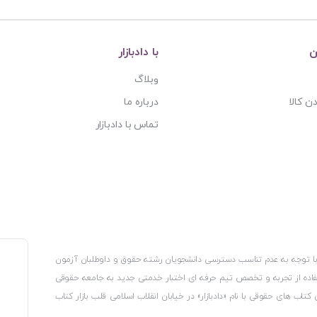
ن
با دادبازار
وبلاگ
ن کالا
درباره ما
تماس با دادبازار
، با توجه به عدم تناسب دسترسی دانشجویان رشته حقوق و داوطلبان آزمون
استفاده از تجربه و تخصص تیم حرفه ای اختبار خدمتی جدید به جامعه حقوقی
 کتاب های حقوقی با نام «دادبازار» در خیابان انقلاب اسلامی قلب بازار کتاب
کترونیکی وزارت صنعت، معدن و تجارت، نشان ملی ثبت رسانه های دیجیتال از