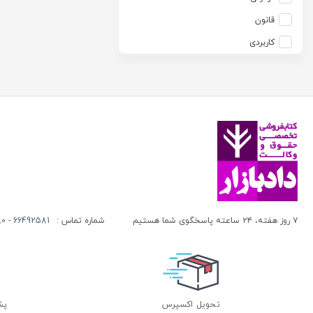
آزاده صادقی
انتشارات موسسه مطالعات حقوقی دکتر محمد حسین شهبازی
قانون
آزیتا قربانی رحیم
انجمن آثار و مفاخر فرهنگی
کاربردی
آلبرت ون دایسی
اندیشه ارشد
آلن ردفرن
اندیشه بیگی
آمنه باخدا
اندیشه سبز نوین
آمنه خدادادی
اندیشه عصر
آنتونی آگوس
اندیشه های حقوقی
آنتونیو کاسسه
بنگاه ترجمه و نشر کتاب پارسه
آندره لگراند
بهتاب
آندره مارمور
بهنامی
۷ روز هفته، ۲۴ ساعته پاسخگوی شما هستیم
شماره تماس :
66492581 - 66413280 (021)
آندریاس کاکینیس
بهینه
آنگوس نرس
بوستان کتاب
آیت الله العظمی حاج شیخ حسن نجفی قدس الله سره
پریکا
آیت الله العظمی سید ابوالقاسم خوئی
پژواک عدالت
تحویل اکسپرس
پشتی