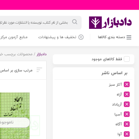
جستجوی
محصولات
دسته بندی کالاها
تخفیف ها و پیشنهادات
منابع آزمون مرکز 
دادبازار
/ محصولات برچسب خورد
فقط کالاهای موجود
بر اساس ناشر
آثار سبز
آراه
آریاداد
آسیا
ناموجود
آگاه
آوا