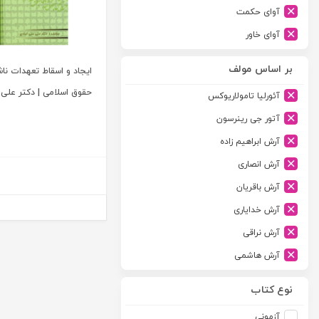
آوای حکمت
آوای خاور
آوای دانش گستر
بر اساس مولف
ایجاد و اسقاط تعهدات ناش
آوند دانش
حقوق اسلامی | دکتر علی 
آئورلیا تامولاریوکس
آیدین
آتور جی رینرسون
ارجمند
آرش ابراهیم زاده
ارسطو
آرش انصاری
ارشد
آرش باقریان
اسلامیه
آرش خدایاری
اشکان
آرش نراقی
اطلاعات
آرش هاشمی
امجد
آرمین طلعت
امید انقلاب
نوع کتاب
آرون رایت
امیرکبیر
آزمونی