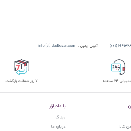
آدرس ایمیل :
info [at] dadbazar.com
بانی 24 ساعته
7 روز ضمانت بازگشت
ن
با دادبازار
وبلاگ
ن کالا
درباره ما