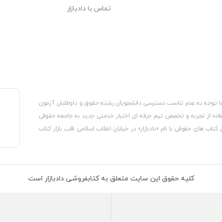
تماس با دادبازار
، با توجه به عدم تناسب دسترسی دانشجویان رشته حقوق و داوطلبان آزمون
استفاده از تجربه و تخصص تیم حرفه ای اختبار خدمتی جدید به جامعه حقوقی
 کتاب های حقوقی با نام «دادبازار» در خیابان انقلاب اسلامی قلب بازار کتاب
کترونیکی وزارت صنعت، معدن و تجارت، نشان ملی ثبت رسانه های دیجیتال از
از اتحادیه ناشران و کتابفروشان تهران به منظور ارائه مطمئن ترین خدمات
ه بر این با بهره گیری از فناوری برتر روز دنیا وبسایت کتابفروشی تخصصی
کلیه حقوق این سایت متعلق به کتابفروشی دادبازار است
 تلفیق آن با شناخت کامل نیازهای جامعه حقوقی کشور راه اندازی کردیم تا
 نیاز خود را تهیه کنند.