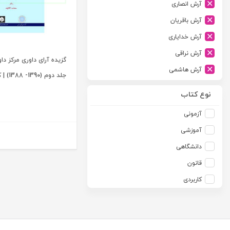
آرش انصاری
ارشد
آرش باقریان
اسلامیه
آرش خدایاری
اشکان
آرش نراقی
اطلاعات
گزیده آرای داوری مرکز داو
آرش هاشمی
امجد
جلد دوم (1390- 1388) | کاکاوند
آرمین طلعت
امید انقلاب
نوع کتاب
آرون رایت
امیرکبیر
آزمونی
آزاده صادقی
انتشارات موسسه مطالعات حقوقی دکتر محمد حسین شهبازی
آموزشی
آزیتا قربانی رحیم
انجمن آثار و مفاخر فرهنگی
دانشگاهی
آلبرت ون دایسی
اندیشه ارشد
قانون
آلن ردفرن
اندیشه بیگی
کاربردی
آمنه باخدا
اندیشه سبز نوین
آمنه خدادادی
اندیشه عصر
آنتونی آگوس
اندیشه های حقوقی