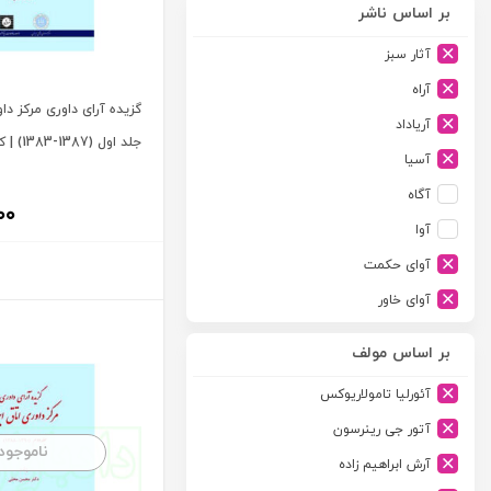
بر اساس ناشر
آثار سبز
آراه
گزیده آرای داوری مرکز داو
آریاداد
جلد اول (1387-1383) | کاکاوند
آسیا
آگاه
۰۰
آوا
آوای حکمت
آوای خاور
آوای دانش گستر
بر اساس مولف
آوند دانش
آئورلیا تامولاریوکس
آیدین
آتور جی رینرسون
ارجمند
ناموجود
آرش ابراهیم زاده
ارسطو