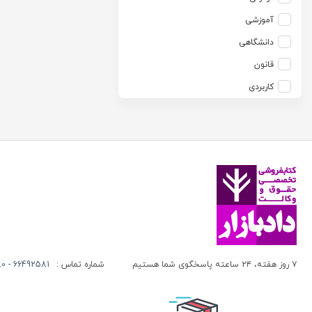
آزاده صادقی
انتشارات موسسه مطالعات حقوقی دکتر محمد حسین شهبازی
آموزشی
آزیتا قربانی رحیم
انجمن آثار و مفاخر فرهنگی
دانشگاهی
آلبرت ون دایسی
اندیشه ارشد
قانون
آلن ردفرن
اندیشه بیگی
کاربردی
آمنه باخدا
اندیشه سبز نوین
آمنه خدادادی
اندیشه عصر
آنتونی آگوس
اندیشه های حقوقی
آنتونیو کاسسه
بنگاه ترجمه و نشر کتاب پارسه
آندره لگراند
بهتاب
آندره مارمور
بهنامی
آندریاس کاکینیس
بهینه
آنگوس نرس
بوستان کتاب
۷ روز هفته، ۲۴ ساعته پاسخگوی شما هستیم
شماره تماس :
66492581 - 66413280 (021)
آیت الله العظمی حاج شیخ حسن نجفی قدس الله سره
پریکا
آیت الله العظمی سید ابوالقاسم خوئی
پژواک عدالت