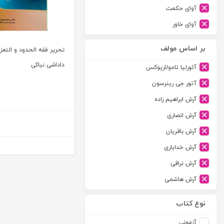
آوای حکمت
آوای خاور
آوای دانش گستر
بر اساس مولف
تحریر فقه الحدود و التعزی
آوند دانش
داداشی نیاکی
آئورلیا تامولاریوکس
آیدین
آتور جی رینرسون
ارجمند
آرش ابراهیم زاده
ارسطو
آرش انصاری
ارشد
آرش باقریان
اسلامیه
آرش خدایاری
اشکان
آرش نراقی
اطلاعات
آرش هاشمی
امجد
آرمین طلعت
امید انقلاب
نوع کتاب
آرون رایت
امیرکبیر
آزمونی