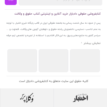
کتابفروشی حقوقی دادبازار خرید آنلاین و اینترنتی کتاب حقوق و وکالت
پس از حدود ده سال خدمت رسانی به جامعه حقوقی ایران در قالب پایگاه خبری اختبار، با توجه
به عدم تناسب دسترسی دانشجویان رشته حقوق و داوطلبان آزمون های وکالت، قضاوت و ...
سراسر کشور به منابع معتبر و بروز، به این فکر افتادیم با استفاده از تجربه و تخصص تیم حرفه
ای اختبار خدمتی جدید به جامعه حقوقی ایران ارائه کنیم. به این منظور با راه اندازی و تجهیز
نمایشگاه و فروشگاه دائمی تخصصی کتاب های حقوقی با نام «دادبازار» در خیابان انقلاب
اسلامی قلب بازار کتاب ایران و اخذ مجوزهای قانونی از جمله نماد اعتماد الکترونیک از مرکز
توسعه تجارت الکترونیکی وزارت صنعت، معدن و تجارت، نشان ملی ثبت رسانه های دیجیتال از
مرکز فناوری اطلاعات و رسانه های دیجیتال وزارت فرهنگ و ارشاد اسلامی و پروانه کسب از
اتحادیه ناشران و کتابفروشان تهران به منظور ارائه مطمئن ترین خدمات مجموعه بسیار کامل و
معتبری از کتاب های حقوقی را به علاقمندان عرضه کرده ایم. علاوه بر این با بهره گیری از فناوری
کلیه حقوق این سایت متعلق به کتابفروشی دادبازار است
برتر روز دنیا وبسایت کتابفروشی تخصصی حقوقی دادبازار را با استفاده از حدود ده سال تجربه
تخصصی در حوزه فناوری اطلاعات و تلفیق آن با شناخت کامل نیازهای جامعه حقوقی کشور راه
اندازی کردیم تا علاقمندان بتوانند با اطمینان کافی و به اتکای اعتبار این مجموعه قدیمی کتاب و
منابع مورد نیاز خود را تهیه کنند.