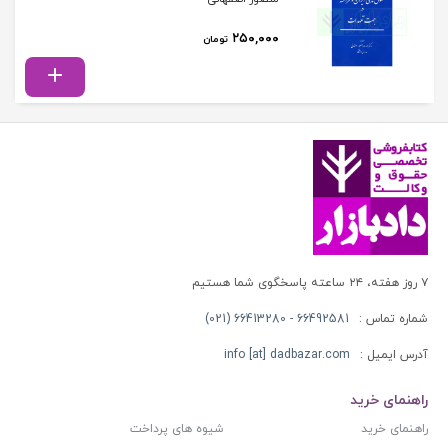
۲۵۰,۰۰۰
تومان
۷ روز هفته، ۲۴ ساعته پاسخگوی شما هستیم
شماره تماس :
66492581 - 66413280 (021)
آدرس ایمیل :
info [at] dadbazar.com
راهنمای خرید
راهنمای خرید
شیوه های پرداخت