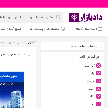
جستجوی
محصولات
دسته بندی کالاها
تخفیف ها و پیشنهادات
منابع آزمون مرکز 
دادبازار
/ محصولات برچسب خورد
فقط کالاهای موجود
بر اساس ناشر
آثار سبز
آراه
آریاداد
آسیا
آگاه
آوا