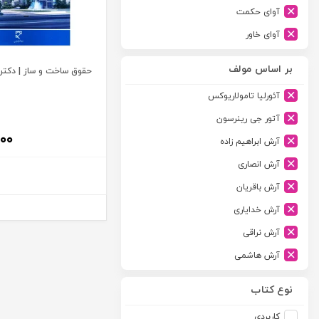
آوای حکمت
آوای خاور
آوای دانش گستر
بر اساس مولف
حقوق ساخت و ساز | دکتر 
آوند دانش
آئورلیا تامولاریوکس
آیدین
آتور جی رینرسون
ارجمند
۰۰
آرش ابراهیم زاده
ارسطو
آرش انصاری
ارشد
آرش باقریان
اسلامیه
آرش خدایاری
اشکان
آرش نراقی
اطلاعات
آرش هاشمی
امجد
آرمین طلعت
امید انقلاب
نوع کتاب
آرون رایت
امیرکبیر
کاربردی