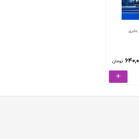
جابری
۶۴۰,۰
تومان