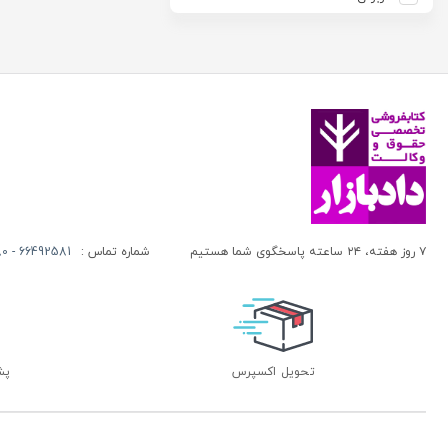
آزاده صادقی
انتشارات موسسه مطالعات حقوقی دکتر محمد حسین شهبازی
آزیتا قربانی رحیم
انجمن آثار و مفاخر فرهنگی
آلبرت ون دایسی
اندیشه ارشد
آلن ردفرن
اندیشه بیگی
آمنه باخدا
اندیشه سبز نوین
آمنه خدادادی
اندیشه عصر
آنتونی آگوس
اندیشه های حقوقی
آنتونیو کاسسه
بنگاه ترجمه و نشر کتاب پارسه
۷ روز هفته، ۲۴ ساعته پاسخگوی شما هستیم
شماره تماس :
66492581 - 66413280 (021)
آندره لگراند
بهتاب
آندره مارمور
بهنامی
آندریاس کاکینیس
بهینه
آنگوس نرس
بوستان کتاب
تحویل اکسپرس
پشتی
آیت الله العظمی حاج شیخ حسن نجفی قدس الله سره
پریکا
آیت الله العظمی سید ابوالقاسم خوئی
پژواک عدالت