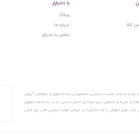
ن
با دادبازار
وبلاگ
ن کالا
درباره ما
تماس با دادبازار
، با توجه به عدم تناسب دسترسی دانشجویان رشته حقوق و داوطلبان آزمون
استفاده از تجربه و تخصص تیم حرفه ای اختبار خدمتی جدید به جامعه حقوقی
 کتاب های حقوقی با نام «دادبازار» در خیابان انقلاب اسلامی قلب بازار کتاب
کترونیکی وزارت صنعت، معدن و تجارت، نشان ملی ثبت رسانه های دیجیتال از
از اتحادیه ناشران و کتابفروشان تهران به منظور ارائه مطمئن ترین خدمات
ه بر این با بهره گیری از فناوری برتر روز دنیا وبسایت کتابفروشی تخصصی