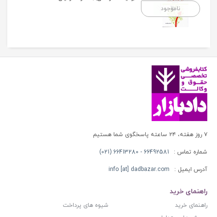
ناموجود
۷ روز هفته، ۲۴ ساعته پاسخگوی شما هستیم
شماره تماس :
66492581 - 66413280 (021)
آدرس ایمیل :
info [at] dadbazar.com
راهنمای خرید
راهنمای خرید
شیوه های پرداخت