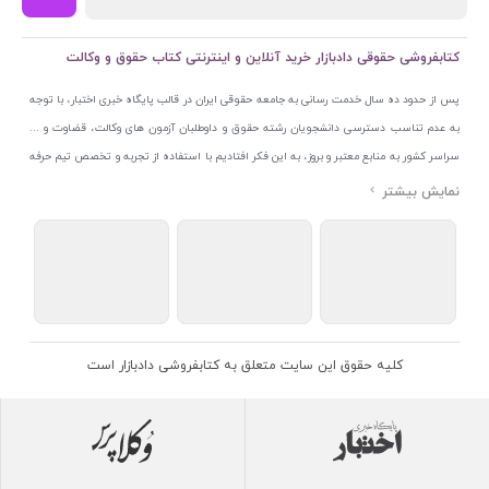
کتابفروشی حقوقی دادبازار خرید آنلاین و اینترنتی کتاب حقوق و وکالت
پس از حدود ده سال خدمت رسانی به جامعه حقوقی ایران در قالب پایگاه خبری اختبار، با توجه
به عدم تناسب دسترسی دانشجویان رشته حقوق و داوطلبان آزمون های وکالت، قضاوت و ...
سراسر کشور به منابع معتبر و بروز، به این فکر افتادیم با استفاده از تجربه و تخصص تیم حرفه
ای اختبار خدمتی جدید به جامعه حقوقی ایران ارائه کنیم. به این منظور با راه اندازی و تجهیز
نمایشگاه و فروشگاه دائمی تخصصی کتاب های حقوقی با نام «دادبازار» در خیابان انقلاب
اسلامی قلب بازار کتاب ایران و اخذ مجوزهای قانونی از جمله نماد اعتماد الکترونیک از مرکز
توسعه تجارت الکترونیکی وزارت صنعت، معدن و تجارت، نشان ملی ثبت رسانه های دیجیتال از
مرکز فناوری اطلاعات و رسانه های دیجیتال وزارت فرهنگ و ارشاد اسلامی و پروانه کسب از
اتحادیه ناشران و کتابفروشان تهران به منظور ارائه مطمئن ترین خدمات مجموعه بسیار کامل و
معتبری از کتاب های حقوقی را به علاقمندان عرضه کرده ایم. علاوه بر این با بهره گیری از فناوری
کلیه حقوق این سایت متعلق به کتابفروشی دادبازار است
برتر روز دنیا وبسایت کتابفروشی تخصصی حقوقی دادبازار را با استفاده از حدود ده سال تجربه
تخصصی در حوزه فناوری اطلاعات و تلفیق آن با شناخت کامل نیازهای جامعه حقوقی کشور راه
اندازی کردیم تا علاقمندان بتوانند با اطمینان کافی و به اتکای اعتبار این مجموعه قدیمی کتاب و
منابع مورد نیاز خود را تهیه کنند.