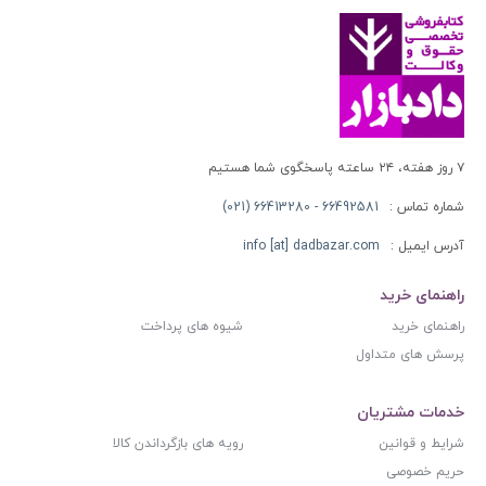
۷ روز هفته، ۲۴ ساعته پاسخگوی شما هستیم
شماره تماس :
66492581 - 66413280 (021)
آدرس ایمیل :
info [at] dadbazar.com
راهنمای خرید
راهنمای خرید
شیوه های پرداخت
پرسش های متداول
خدمات مشتریان
شرایط و قوانین
رویه های بازگرداندن کالا
حریم خصوصی