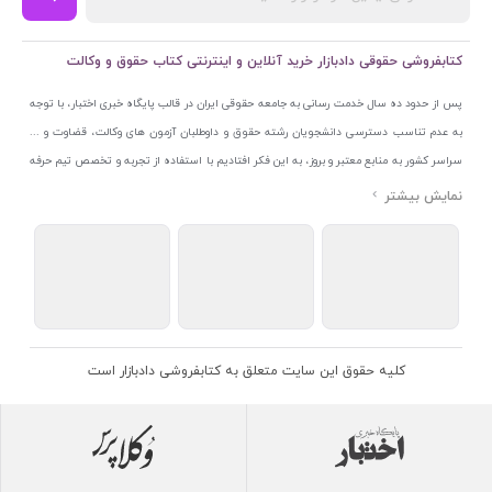
کتابفروشی حقوقی دادبازار خرید آنلاین و اینترنتی کتاب حقوق و وکالت
پس از حدود ده سال خدمت رسانی به جامعه حقوقی ایران در قالب پایگاه خبری اختبار، با توجه
به عدم تناسب دسترسی دانشجویان رشته حقوق و داوطلبان آزمون های وکالت، قضاوت و ...
سراسر کشور به منابع معتبر و بروز، به این فکر افتادیم با استفاده از تجربه و تخصص تیم حرفه
ای اختبار خدمتی جدید به جامعه حقوقی ایران ارائه کنیم. به این منظور با راه اندازی و تجهیز
نمایشگاه و فروشگاه دائمی تخصصی کتاب های حقوقی با نام «دادبازار» در خیابان انقلاب
اسلامی قلب بازار کتاب ایران و اخذ مجوزهای قانونی از جمله نماد اعتماد الکترونیک از مرکز
توسعه تجارت الکترونیکی وزارت صنعت، معدن و تجارت، نشان ملی ثبت رسانه های دیجیتال از
مرکز فناوری اطلاعات و رسانه های دیجیتال وزارت فرهنگ و ارشاد اسلامی و پروانه کسب از
اتحادیه ناشران و کتابفروشان تهران به منظور ارائه مطمئن ترین خدمات مجموعه بسیار کامل و
معتبری از کتاب های حقوقی را به علاقمندان عرضه کرده ایم. علاوه بر این با بهره گیری از فناوری
کلیه حقوق این سایت متعلق به کتابفروشی دادبازار است
برتر روز دنیا وبسایت کتابفروشی تخصصی حقوقی دادبازار را با استفاده از حدود ده سال تجربه
تخصصی در حوزه فناوری اطلاعات و تلفیق آن با شناخت کامل نیازهای جامعه حقوقی کشور راه
اندازی کردیم تا علاقمندان بتوانند با اطمینان کافی و به اتکای اعتبار این مجموعه قدیمی کتاب و
منابع مورد نیاز خود را تهیه کنند.