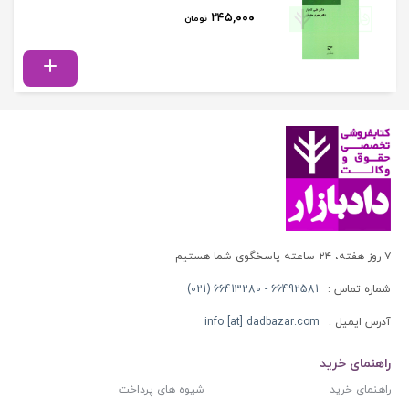
۲۴۵,۰۰۰
تومان
۷ روز هفته، ۲۴ ساعته پاسخگوی شما هستیم
شماره تماس :
66492581 - 66413280 (021)
آدرس ایمیل :
info [at] dadbazar.com
راهنمای خرید
راهنمای خرید
شیوه های پرداخت