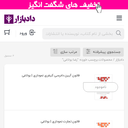
جستجوی
ورود
محصولات
جستجوی پیشرفته
مرتب سازی
4 محصول
دادبازار
/ محصولات برچسب خورده “رضا بولاغی”
قانون آیین دادرسی کیفری نموداری | بولاغی
ناموجود
قانون تجارت نموداری | بولاغی