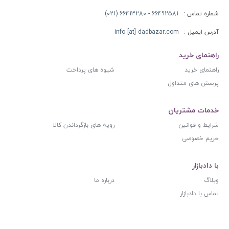
شماره تماس :
66492581 - 66413280 (021)
آدرس ایمیل :
info [at] dadbazar.com
راهنمای خرید
راهنمای خرید
شیوه های پرداخت
پرسش های متداول
خدمات مشتریان
شرایط و قوانین
رویه های بازگرداندن کالا
حریم خصوصی
با دادبازار
وبلاگ
درباره ما
تماس با دادبازار