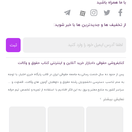
با ما همراه باشید
از تخفیف ها و جدیدترین ها با خبر شوید:
ثبت
کتابفروشی حقوقی دادبازار خرید آنلاین و اینترنتی کتاب حقوق و وکالت
پس از حدود ده سال خدمت رسانی به جامعه حقوقی ایران در قالب پایگاه خبری اختبار، با توجه
به عدم تناسب دسترسی دانشجویان رشته حقوق و داوطلبان آزمون های وکالت، قضاوت و ...
سراسر کشور به منابع معتبر و بروز، به این فکر افتادیم با استفاده از تجربه و تخصص تیم حرفه
ای اختبار خدمتی جدید به جامعه حقوقی ایران ارائه کنیم. به این منظور با راه اندازی و تجهیز
نمایشگاه و فروشگاه دائمی تخصصی کتاب های حقوقی با نام «دادبازار» در خیابان انقلاب
اسلامی قلب بازار کتاب ایران و اخذ مجوزهای قانونی از جمله نماد اعتماد الکترونیک از مرکز
توسعه تجارت الکترونیکی وزارت صنعت، معدن و تجارت، نشان ملی ثبت رسانه های دیجیتال از
مرکز فناوری اطلاعات و رسانه های دیجیتال وزارت فرهنگ و ارشاد اسلامی و پروانه کسب از