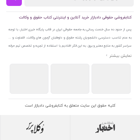
کتابفروشی حقوقی دادبازار خرید آنلاین و اینترنتی کتاب حقوق و وکالت
پس از حدود ده سال خدمت رسانی به جامعه حقوقی ایران در قالب پایگاه خبری اختبار، با توجه
به عدم تناسب دسترسی دانشجویان رشته حقوق و داوطلبان آزمون های وکالت، قضاوت و ...
سراسر کشور به منابع معتبر و بروز، به این فکر افتادیم با استفاده از تجربه و تخصص تیم حرفه
ای اختبار خدمتی جدید به جامعه حقوقی ایران ارائه کنیم. به این منظور با راه اندازی و تجهیز
نمایشگاه و فروشگاه دائمی تخصصی کتاب های حقوقی با نام «دادبازار» در خیابان انقلاب
اسلامی قلب بازار کتاب ایران و اخذ مجوزهای قانونی از جمله نماد اعتماد الکترونیک از مرکز
توسعه تجارت الکترونیکی وزارت صنعت، معدن و تجارت، نشان ملی ثبت رسانه های دیجیتال از
مرکز فناوری اطلاعات و رسانه های دیجیتال وزارت فرهنگ و ارشاد اسلامی و پروانه کسب از
اتحادیه ناشران و کتابفروشان تهران به منظور ارائه مطمئن ترین خدمات مجموعه بسیار کامل و
معتبری از کتاب های حقوقی را به علاقمندان عرضه کرده ایم. علاوه بر این با بهره گیری از فناوری
کلیه حقوق این سایت متعلق به کتابفروشی دادبازار است
برتر روز دنیا وبسایت کتابفروشی تخصصی حقوقی دادبازار را با استفاده از حدود ده سال تجربه
تخصصی در حوزه فناوری اطلاعات و تلفیق آن با شناخت کامل نیازهای جامعه حقوقی کشور راه
اندازی کردیم تا علاقمندان بتوانند با اطمینان کافی و به اتکای اعتبار این مجموعه قدیمی کتاب و
منابع مورد نیاز خود را تهیه کنند.