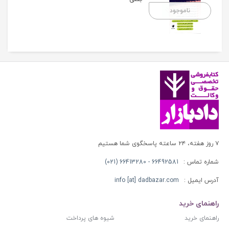
ناموجود
۷ روز هفته، ۲۴ ساعته پاسخگوی شما هستیم
شماره تماس :
66492581 - 66413280 (021)
آدرس ایمیل :
info [at] dadbazar.com
راهنمای خرید
راهنمای خرید
شیوه های پرداخت