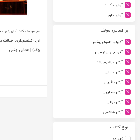
آوای حکمت
آوای خاور
آوای دانش گستر
بر اساس مولف
مجموعه نکات کاربردی حق
آوند دانش
اول (کلاهبرداری، خیانت د
آئورلیا تامولاریوکس
آیدین
چک) | عطایی جنتی
آتور جی رینرسون
ارجمند
آرش ابراهیم زاده
ارسطو
آرش انصاری
ارشد
آرش باقریان
اسلامیه
آرش خدایاری
اشکان
آرش نراقی
اطلاعات
آرش هاشمی
امجد
آرمین طلعت
امید انقلاب
نوع کتاب
آرون رایت
امیرکبیر
کاربردی