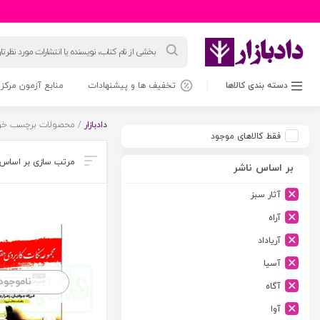
جستجوی
محصولات
دسته بندی کالاها
تخفیف ها و پیشنهادات
منابع آزمون مرکز 
دادبازار
/ محصولات برچسب خورد
فقط کالاهای موجود
بر اساس ناشر
آثار سبز
آراه
آریاداد
آسیا
ناموجود
آگاه
آوا