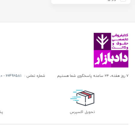
آزاده صادقی
انتشارات موسسه مطالعات حقوقی دکتر محمد حسین شهبازی
آزیتا قربانی رحیم
انجمن آثار و مفاخر فرهنگی
آلبرت ون دایسی
اندیشه ارشد
آلن ردفرن
اندیشه بیگی
آمنه باخدا
اندیشه سبز نوین
آمنه خدادادی
اندیشه عصر
آنتونی آگوس
اندیشه های حقوقی
آنتونیو کاسسه
بنگاه ترجمه و نشر کتاب پارسه
۷ روز هفته، ۲۴ ساعته پاسخگوی شما هستیم
شماره تماس :
66492581 - 66413280 (021)
آندره لگراند
بهتاب
آندره مارمور
بهنامی
آندریاس کاکینیس
بهینه
آنگوس نرس
بوستان کتاب
تحویل اکسپرس
پشتی
آیت الله العظمی حاج شیخ حسن نجفی قدس الله سره
پریکا
آیت الله العظمی سید ابوالقاسم خوئی
پژواک عدالت