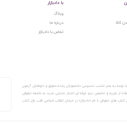
ن
با دادبازار
وبلاگ
ن کالا
درباره ما
تماس با دادبازار
، با توجه به عدم تناسب دسترسی دانشجویان رشته حقوق و داوطلبان آزمون
استفاده از تجربه و تخصص تیم حرفه ای اختبار خدمتی جدید به جامعه حقوقی
 کتاب های حقوقی با نام «دادبازار» در خیابان انقلاب اسلامی قلب بازار کتاب
کترونیکی وزارت صنعت، معدن و تجارت، نشان ملی ثبت رسانه های دیجیتال از
از اتحادیه ناشران و کتابفروشان تهران به منظور ارائه مطمئن ترین خدمات
ه بر این با بهره گیری از فناوری برتر روز دنیا وبسایت کتابفروشی تخصصی