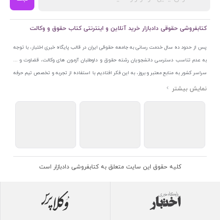
کتابفروشی حقوقی دادبازار خرید آنلاین و اینترنتی کتاب حقوق و وکالت
پس از حدود ده سال خدمت رسانی به جامعه حقوقی ایران در قالب پایگاه خبری اختبار، با توجه
به عدم تناسب دسترسی دانشجویان رشته حقوق و داوطلبان آزمون های وکالت، قضاوت و ...
سراسر کشور به منابع معتبر و بروز، به این فکر افتادیم با استفاده از تجربه و تخصص تیم حرفه
ای اختبار خدمتی جدید به جامعه حقوقی ایران ارائه کنیم. به این منظور با راه اندازی و تجهیز
نمایشگاه و فروشگاه دائمی تخصصی کتاب های حقوقی با نام «دادبازار» در خیابان انقلاب
اسلامی قلب بازار کتاب ایران و اخذ مجوزهای قانونی از جمله نماد اعتماد الکترونیک از مرکز
توسعه تجارت الکترونیکی وزارت صنعت، معدن و تجارت، نشان ملی ثبت رسانه های دیجیتال از
مرکز فناوری اطلاعات و رسانه های دیجیتال وزارت فرهنگ و ارشاد اسلامی و پروانه کسب از
اتحادیه ناشران و کتابفروشان تهران به منظور ارائه مطمئن ترین خدمات مجموعه بسیار کامل و
معتبری از کتاب های حقوقی را به علاقمندان عرضه کرده ایم. علاوه بر این با بهره گیری از فناوری
کلیه حقوق این سایت متعلق به کتابفروشی دادبازار است
برتر روز دنیا وبسایت کتابفروشی تخصصی حقوقی دادبازار را با استفاده از حدود ده سال تجربه
تخصصی در حوزه فناوری اطلاعات و تلفیق آن با شناخت کامل نیازهای جامعه حقوقی کشور راه
اندازی کردیم تا علاقمندان بتوانند با اطمینان کافی و به اتکای اعتبار این مجموعه قدیمی کتاب و
منابع مورد نیاز خود را تهیه کنند.