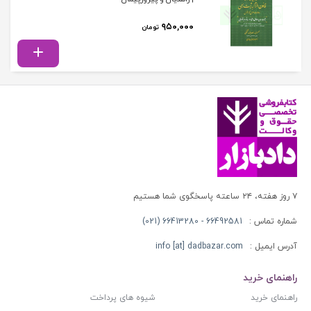
۹۵۰,۰۰۰
تومان
۷ روز هفته، ۲۴ ساعته پاسخگوی شما هستیم
شماره تماس :
66492581 - 66413280 (021)
آدرس ایمیل :
info [at] dadbazar.com
راهنمای خرید
راهنمای خرید
شیوه های پرداخت