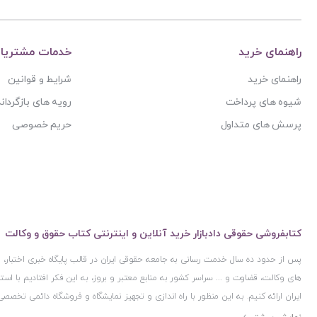
آیت الله حاج شیخ محمد جواد فاضل لنکرانی
پژوهش
آیت الله دکتر سعید رجحان
پژوهشکده شورای نگهبان
آیت الله دکتر سید کاظم مصطفوی
راهنمای خرید
خدمات مشتریا
پژوهشگاه حوزه و دانشگاه
آیت الله سید ابوالقاسم موسوی خوئی
راهنمای خرید
شرایط و قوانین
پژوهشگاه علوم و فرهنگ اسلامی
آیت الله سید محمد حسن مرعشی
شیوه های پرداخت
رویه های بازگرداند
پژوهشگاه فرهنگ و اندیشه اسلامی
آیت الله سید محمد حسن مرعشی شوشتری
پرسش های متداول
حریم خصوصی
پیام غدیر
آیت الله سید محمد خامنه ای
پیام نور
آیت الله سید محمد موسوی بجنوردی
ترمه
آیت الله سید محمدحسین فضل الله
تفکر ناب
آیت الله سید محمدرضا مدرسی طباطبایی یزدی
توازن
آیت الله شیخ باقرایروانی
کتابفروشی حقوقی دادبازار خرید آنلاین و اینترنتی کتاب حقوق و وکالت
تولید کتاب
آیت الله شیخ جعفر سبحانی
پس از حدود ده سال خدمت رسانی به جامعه حقوقی ایران در قالب پایگاه خبری اختبار
تی آرا
آیت‌ الله عباس کعبی
های وکالت، قضاوت و ... سراسر کشور به منابع معتبر و بروز، به این فکر افتادیم با 
تیسا
ایران ارائه کنیم. به این منظور با راه اندازی و تجهیز نمایشگاه و فروشگاه دائمی تخصصی
آیت الله عباسعلی عمید زنجانی
ثالث
ایران و اخذ مجوزهای قانونی از جمله نماد اعتماد الکترونیک از مرکز توسعه تجارت ال