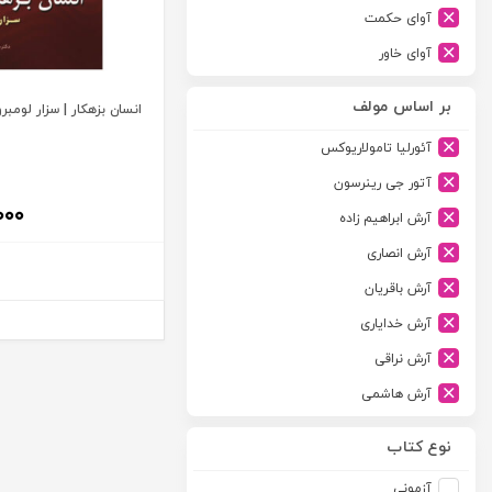
آوای حکمت
آوای خاور
آوای دانش گستر
بر اساس مولف
انسان بزهکار | سزار لومبرو
آوند دانش
آئورلیا تامولاریوکس
آیدین
آتور جی رینرسون
ارجمند
۰۰۰
آرش ابراهیم زاده
ارسطو
آرش انصاری
ارشد
آرش باقریان
اسلامیه
آرش خدایاری
اشکان
آرش نراقی
اطلاعات
آرش هاشمی
امجد
آرمین طلعت
امید انقلاب
نوع کتاب
آرون رایت
امیرکبیر
آزمونی