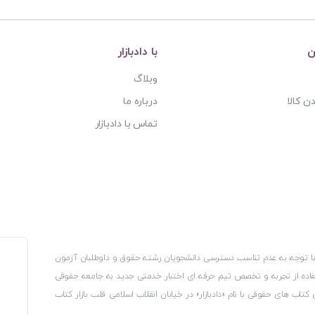
ن
با دادبازار
وبلاگ
ن کالا
درباره ما
تماس با دادبازار
، با توجه به عدم تناسب دسترسی دانشجویان رشته حقوق و داوطلبان آزمون
استفاده از تجربه و تخصص تیم حرفه ای اختبار خدمتی جدید به جامعه حقوقی
 کتاب های حقوقی با نام «دادبازار» در خیابان انقلاب اسلامی قلب بازار کتاب
کترونیکی وزارت صنعت، معدن و تجارت، نشان ملی ثبت رسانه های دیجیتال از