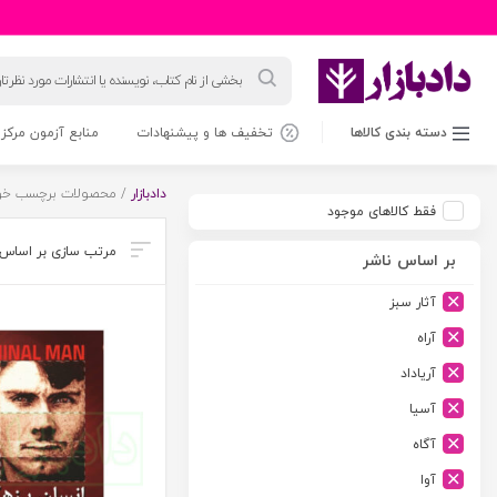
جستجوی
محصولات
دسته بندی کالاها
تخفیف ها و پیشنهادات
منابع آزمون مرکز 
دادبازار
/ محصولات برچسب خورد
فقط کالاهای موجود
بر اساس ناشر
آثار سبز
آراه
آریاداد
آسیا
آگاه
آوا