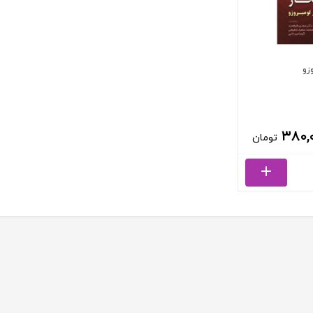
زو
۳۸۰,
تومان