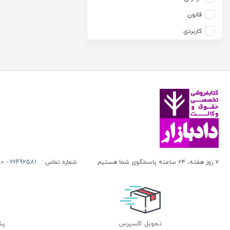
آزاده صادقی
انتشارات موسسه مطالعات حقوقی دکتر محمد حسین شهبازی
قانون
آزیتا قربانی رحیم
انجمن آثار و مفاخر فرهنگی
کاربردی
آلبرت ون دایسی
اندیشه ارشد
آلن ردفرن
اندیشه بیگی
آمنه باخدا
اندیشه سبز نوین
آمنه خدادادی
اندیشه عصر
آنتونی آگوس
اندیشه های حقوقی
آنتونیو کاسسه
بنگاه ترجمه و نشر کتاب پارسه
آندره لگراند
بهتاب
آندره مارمور
بهنامی
۷ روز هفته، ۲۴ ساعته پاسخگوی شما هستیم
شماره تماس :
66492581 - 66413280 (021)
آندریاس کاکینیس
بهینه
آنگوس نرس
بوستان کتاب
آیت الله العظمی حاج شیخ حسن نجفی قدس الله سره
پریکا
آیت الله العظمی سید ابوالقاسم خوئی
پژواک عدالت
تحویل اکسپرس
پشتی