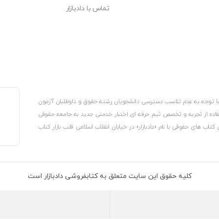
تماس با دادبازار
، با توجه به عدم تناسب دسترسی دانشجویان رشته حقوق و داوطلبان آزمون
استفاده از تجربه و تخصص تیم حرفه ای اختبار خدمتی جدید به جامعه حقوقی
 کتاب های حقوقی با نام «دادبازار» در خیابان انقلاب اسلامی قلب بازار کتاب
کترونیکی وزارت صنعت، معدن و تجارت، نشان ملی ثبت رسانه های دیجیتال از
از اتحادیه ناشران و کتابفروشان تهران به منظور ارائه مطمئن ترین خدمات
ه بر این با بهره گیری از فناوری برتر روز دنیا وبسایت کتابفروشی تخصصی
کلیه حقوق این سایت متعلق به کتابفروشی دادبازار است
 تلفیق آن با شناخت کامل نیازهای جامعه حقوقی کشور راه اندازی کردیم تا
 نیاز خود را تهیه کنند.