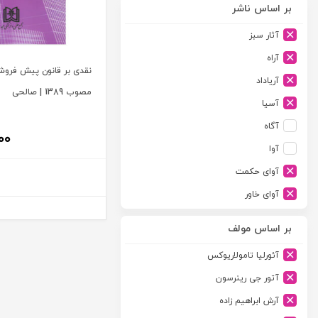
بر اساس ناشر
آثار سبز
آراه
نقدی بر قانون پیش فرو
آریاداد
مصوب 1389 | صالحی
آسیا
آگاه
۰۰
آوا
آوای حکمت
آوای خاور
آوای دانش گستر
بر اساس مولف
آوند دانش
آئورلیا تامولاریوکس
آیدین
آتور جی رینرسون
ارجمند
آرش ابراهیم زاده
ارسطو