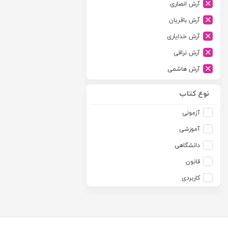
آرش انصاری
ارشد
آرش باقریان
اسلامیه
آرش خدایاری
اشکان
آرش نراقی
اطلاعات
آرش هاشمی
امجد
آرمین طلعت
امید انقلاب
نوع کتاب
آرون رایت
امیرکبیر
آزمونی
آزاده صادقی
انتشارات موسسه مطالعات حقوقی دکتر محمد حسین شهبازی
آموزشی
آزیتا قربانی رحیم
انجمن آثار و مفاخر فرهنگی
دانشگاهی
آلبرت ون دایسی
اندیشه ارشد
قانون
آلن ردفرن
اندیشه بیگی
کاربردی
آمنه باخدا
اندیشه سبز نوین
آمنه خدادادی
اندیشه عصر
آنتونی آگوس
اندیشه های حقوقی