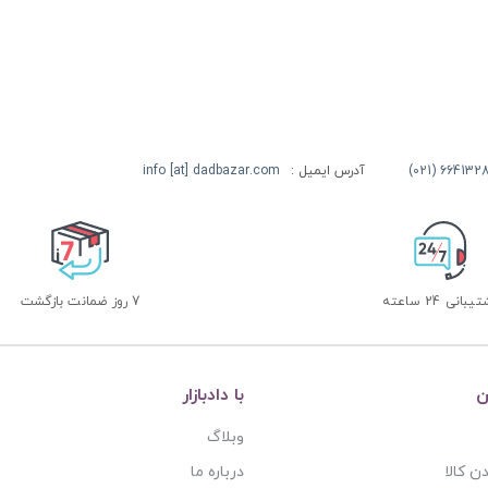
آدرس ایمیل :
info [at] dadbazar.com
بانی 24 ساعته
7 روز ضمانت بازگشت
ن
با دادبازار
وبلاگ
ن کالا
درباره ما