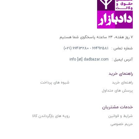
۷ روز هفته، ۲۴ ساعته پاسخگوی شما هستیم
شماره تماس :
66492581 - 66413280 (021)
آدرس ایمیل :
info [at] dadbazar.com
راهنمای خرید
راهنمای خرید
شیوه های پرداخت
پرسش های متداول
خدمات مشتریان
شرایط و قوانین
رویه های بازگرداندن کالا
حریم خصوصی