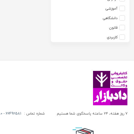
آزاده صادقی
انتشارات موسسه مطالعات حقوقی دکتر محمد حسین شهبازی
آموزشی
آزیتا قربانی رحیم
انجمن آثار و مفاخر فرهنگی
دانشگاهی
آلبرت ون دایسی
اندیشه ارشد
قانون
آلن ردفرن
اندیشه بیگی
کاربردی
آمنه باخدا
اندیشه سبز نوین
آمنه خدادادی
اندیشه عصر
آنتونی آگوس
اندیشه های حقوقی
آنتونیو کاسسه
بنگاه ترجمه و نشر کتاب پارسه
آندره لگراند
بهتاب
آندره مارمور
بهنامی
آندریاس کاکینیس
بهینه
آنگوس نرس
بوستان کتاب
۷ روز هفته، ۲۴ ساعته پاسخگوی شما هستیم
شماره تماس :
66492581 - 66413280 (021)
آیت الله العظمی حاج شیخ حسن نجفی قدس الله سره
پریکا
آیت الله العظمی سید ابوالقاسم خوئی
پژواک عدالت