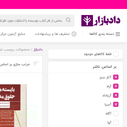
جستجوی
محصولات
دسته بندی کالاها
تخفیف ها و پیشنهادات
منابع آزمون مرکز 
دادبازار
/ محصولات برچسب خورد
فقط کالاهای موجود
بر اساس ناشر
آثار سبز
آراه
آریاداد
آسیا
آگاه
آوا