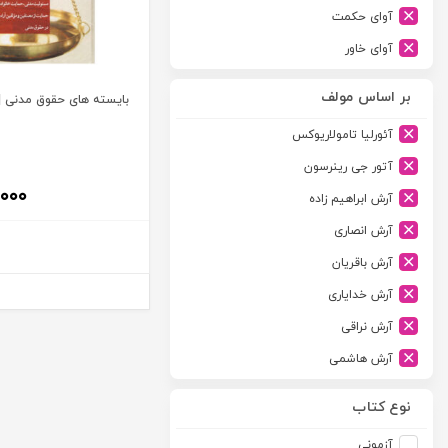
آوای حکمت
آوای خاور
آوای دانش گستر
بر اساس مولف
بایسته های حقوق مدنی | 
آوند دانش
آئورلیا تامولاریوکس
آیدین
آتور جی رینرسون
ارجمند
,۰۰۰
آرش ابراهیم زاده
ارسطو
آرش انصاری
ارشد
آرش باقریان
اسلامیه
آرش خدایاری
اشکان
آرش نراقی
اطلاعات
آرش هاشمی
امجد
آرمین طلعت
امید انقلاب
نوع کتاب
آرون رایت
امیرکبیر
آزمونی