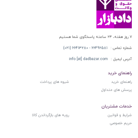
۷ روز هفته، ۲۴ ساعته پاسخگوی شما هستیم
شماره تماس :
66492581 - 66413280 (021)
آدرس ایمیل :
info [at] dadbazar.com
راهنمای خرید
راهنمای خرید
شیوه های پرداخت
پرسش های متداول
خدمات مشتریان
شرایط و قوانین
رویه های بازگرداندن کالا
حریم خصوصی