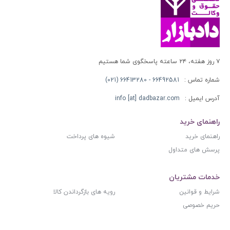
۷ روز هفته، ۲۴ ساعته پاسخگوی شما هستیم
شماره تماس :
66492581 - 66413280 (021)
آدرس ایمیل :
info [at] dadbazar.com
راهنمای خرید
راهنمای خرید
شیوه های پرداخت
پرسش های متداول
خدمات مشتریان
شرایط و قوانین
رویه های بازگرداندن کالا
حریم خصوصی