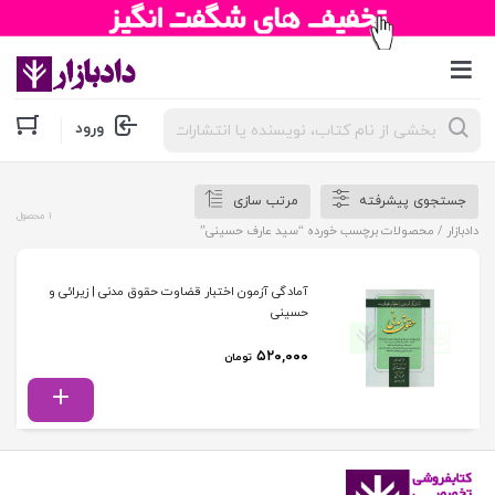
جستجوی
ورود
محصولات
جستجوی پیشرفته
مرتب سازی
1 محصول
دادبازار
/ محصولات برچسب خورده “سید عارف حسینی”
آمادگی آزمون اختبار قضاوت حقوق مدنی | زیرائی و
حسینی
۵۲۰,۰۰۰
تومان