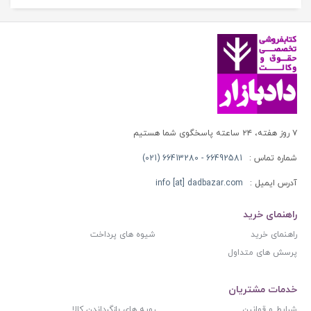
۷ روز هفته، ۲۴ ساعته پاسخگوی شما هستیم
شماره تماس :
66492581 - 66413280 (021)
آدرس ایمیل :
info [at] dadbazar.com
راهنمای خرید
راهنمای خرید
شیوه های پرداخت
پرسش های متداول
خدمات مشتریان
شرایط و قوانین
رویه های بازگرداندن کالا