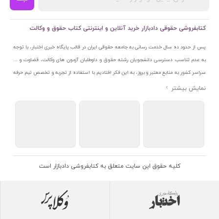
کتابفروشی حقوقی دادبازار خرید آنلاین و اینترنتی کتاب حقوق و وکالت
پس از حدود ده سال خدمت رسانی به جامعه حقوقی ایران در قالب پایگاه خبری اختبار، با توجه
به عدم تناسب دسترسی دانشجویان رشته حقوق و داوطلبان آزمون های وکالت، قضاوت و ...
سراسر کشور به منابع معتبر و بروز، به این فکر افتادیم با استفاده از تجربه و تخصص تیم حرفه
ای اختبار خدمتی جدید به جامعه حقوقی ایران ارائه کنیم. به این منظور با راه اندازی و تجهیز
نمایشگاه و فروشگاه دائمی تخصصی کتاب های حقوقی با نام «دادبازار» در خیابان انقلاب
اسلامی قلب بازار کتاب ایران و اخذ مجوزهای قانونی از جمله نماد اعتماد الکترونیک از مرکز
توسعه تجارت الکترونیکی وزارت صنعت، معدن و تجارت، نشان ملی ثبت رسانه های دیجیتال از
مرکز فناوری اطلاعات و رسانه های دیجیتال وزارت فرهنگ و ارشاد اسلامی و پروانه کسب از
اتحادیه ناشران و کتابفروشان تهران به منظور ارائه مطمئن ترین خدمات مجموعه بسیار کامل و
معتبری از کتاب های حقوقی را به علاقمندان عرضه کرده ایم. علاوه بر این با بهره گیری از فناوری
کلیه حقوق این سایت متعلق به کتابفروشی دادبازار است
برتر روز دنیا وبسایت کتابفروشی تخصصی حقوقی دادبازار را با استفاده از حدود ده سال تجربه
تخصصی در حوزه فناوری اطلاعات و تلفیق آن با شناخت کامل نیازهای جامعه حقوقی کشور راه
اندازی کردیم تا علاقمندان بتوانند با اطمینان کافی و به اتکای اعتبار این مجموعه قدیمی کتاب و
منابع مورد نیاز خود را تهیه کنند.