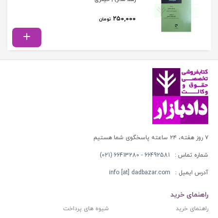
۲۵۰,۰۰۰
تومان
۷ روز هفته، ۲۴ ساعته پاسخگوی شما هستیم
شماره تماس :
66492581 - 66413280 (021)
آدرس ایمیل :
info [at] dadbazar.com
راهنمای خرید
راهنمای خرید
شیوه های پرداخت