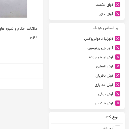
آوای حکمت
آوای خاور
آوای دانش گستر
بر اساس مولف
ملاکات احکام و شیوه ها
آوند دانش
ایازی
آئورلیا تامولاریوکس
آیدین
آتور جی رینرسون
ارجمند
آرش ابراهیم زاده
ارسطو
آرش انصاری
ارشد
آرش باقریان
اسلامیه
آرش خدایاری
اشکان
آرش نراقی
اطلاعات
آرش هاشمی
امجد
آرمین طلعت
امید انقلاب
نوع کتاب
آرون رایت
امیرکبیر
کاربردی