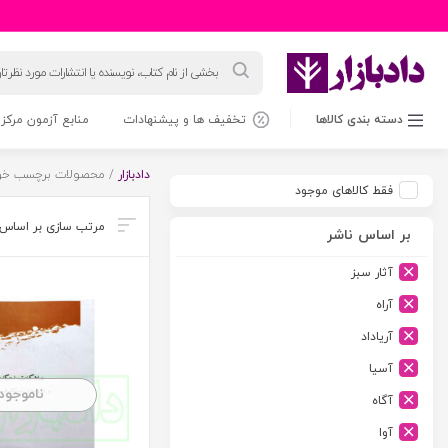
جستجوی
محصولات
دسته بندی کالاها
تخفیف ها و پیشنهادات
منابع آزمون مرکز 
دادبازار
/ محصولات برچسب خور
فقط کالاهای موجود
بر اساس ناشر
آثار سبز
آراه
آریاداد
آسیا
ناموجود
آگاه
آوا