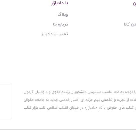
ن
با دادبازار
وبلاگ
ن کالا
درباره ما
تماس با دادبازار
، با توجه به عدم تناسب دسترسی دانشجویان رشته حقوق و داوطلبان آزمون
استفاده از تجربه و تخصص تیم حرفه ای اختبار خدمتی جدید به جامعه حقوقی
 کتاب های حقوقی با نام «دادبازار» در خیابان انقلاب اسلامی قلب بازار کتاب
کترونیکی وزارت صنعت، معدن و تجارت، نشان ملی ثبت رسانه های دیجیتال از
از اتحادیه ناشران و کتابفروشان تهران به منظور ارائه مطمئن ترین خدمات
ه بر این با بهره گیری از فناوری برتر روز دنیا وبسایت کتابفروشی تخصصی