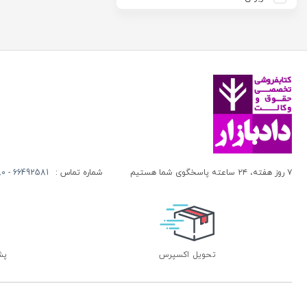
آزاده صادقی
انتشارات موسسه مطالعات حقوقی دکتر محمد حسین شهبازی
آزیتا قربانی رحیم
انجمن آثار و مفاخر فرهنگی
آلبرت ون دایسی
اندیشه ارشد
آلن ردفرن
اندیشه بیگی
آمنه باخدا
اندیشه سبز نوین
آمنه خدادادی
اندیشه عصر
آنتونی آگوس
اندیشه های حقوقی
آنتونیو کاسسه
بنگاه ترجمه و نشر کتاب پارسه
۷ روز هفته، ۲۴ ساعته پاسخگوی شما هستیم
شماره تماس :
66492581 - 66413280 (021)
آندره لگراند
بهتاب
آندره مارمور
بهنامی
آندریاس کاکینیس
بهینه
آنگوس نرس
بوستان کتاب
تحویل اکسپرس
پشتی
آیت الله العظمی حاج شیخ حسن نجفی قدس الله سره
پریکا
آیت الله العظمی سید ابوالقاسم خوئی
پژواک عدالت