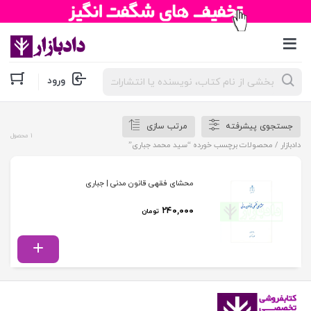
جستجوی
ورود
محصولات
جستجوی پیشرفته
مرتب سازی
1 محصول
دادبازار
/ محصولات برچسب خورده “سید محمد جباری”
محشای فقهی قانون مدنی | جباری
۲۴۰,۰۰۰
تومان