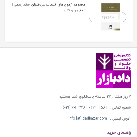
مجموعه آزمون های انتخاب سردفتران اسناد رسمی |
زیبائی و اردکانی
ناموجود
۷ روز هفته، ۲۴ ساعته پاسخگوی شما هستیم
شماره تماس :
66492581 - 66413280 (021)
آدرس ایمیل :
info [at] dadbazar.com
راهنمای خرید