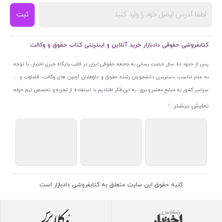
ثبت
کتابفروشی حقوقی دادبازار خرید آنلاین و اینترنتی کتاب حقوق و وکالت
پس از حدود ده سال خدمت رسانی به جامعه حقوقی ایران در قالب پایگاه خبری اختبار، با توجه
به عدم تناسب دسترسی دانشجویان رشته حقوق و داوطلبان آزمون های وکالت، قضاوت و ...
سراسر کشور به منابع معتبر و بروز، به این فکر افتادیم با استفاده از تجربه و تخصص تیم حرفه
ای اختبار خدمتی جدید به جامعه حقوقی ایران ارائه کنیم. به این منظور با راه اندازی و تجهیز
نمایشگاه و فروشگاه دائمی تخصصی کتاب های حقوقی با نام «دادبازار» در خیابان انقلاب
اسلامی قلب بازار کتاب ایران و اخذ مجوزهای قانونی از جمله نماد اعتماد الکترونیک از مرکز
توسعه تجارت الکترونیکی وزارت صنعت، معدن و تجارت، نشان ملی ثبت رسانه های دیجیتال از
مرکز فناوری اطلاعات و رسانه های دیجیتال وزارت فرهنگ و ارشاد اسلامی و پروانه کسب از
اتحادیه ناشران و کتابفروشان تهران به منظور ارائه مطمئن ترین خدمات مجموعه بسیار کامل و
معتبری از کتاب های حقوقی را به علاقمندان عرضه کرده ایم. علاوه بر این با بهره گیری از فناوری
کلیه حقوق این سایت متعلق به کتابفروشی دادبازار است
برتر روز دنیا وبسایت کتابفروشی تخصصی حقوقی دادبازار را با استفاده از حدود ده سال تجربه
تخصصی در حوزه فناوری اطلاعات و تلفیق آن با شناخت کامل نیازهای جامعه حقوقی کشور راه
اندازی کردیم تا علاقمندان بتوانند با اطمینان کافی و به اتکای اعتبار این مجموعه قدیمی کتاب و