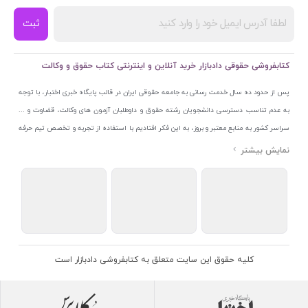
ثبت
کتابفروشی حقوقی دادبازار خرید آنلاین و اینترنتی کتاب حقوق و وکالت
پس از حدود ده سال خدمت رسانی به جامعه حقوقی ایران در قالب پایگاه خبری اختبار، با توجه
به عدم تناسب دسترسی دانشجویان رشته حقوق و داوطلبان آزمون های وکالت، قضاوت و ...
سراسر کشور به منابع معتبر و بروز، به این فکر افتادیم با استفاده از تجربه و تخصص تیم حرفه
ای اختبار خدمتی جدید به جامعه حقوقی ایران ارائه کنیم. به این منظور با راه اندازی و تجهیز
نمایشگاه و فروشگاه دائمی تخصصی کتاب های حقوقی با نام «دادبازار» در خیابان انقلاب
اسلامی قلب بازار کتاب ایران و اخذ مجوزهای قانونی از جمله نماد اعتماد الکترونیک از مرکز
توسعه تجارت الکترونیکی وزارت صنعت، معدن و تجارت، نشان ملی ثبت رسانه های دیجیتال از
مرکز فناوری اطلاعات و رسانه های دیجیتال وزارت فرهنگ و ارشاد اسلامی و پروانه کسب از
اتحادیه ناشران و کتابفروشان تهران به منظور ارائه مطمئن ترین خدمات مجموعه بسیار کامل و
معتبری از کتاب های حقوقی را به علاقمندان عرضه کرده ایم. علاوه بر این با بهره گیری از فناوری
کلیه حقوق این سایت متعلق به کتابفروشی دادبازار است
برتر روز دنیا وبسایت کتابفروشی تخصصی حقوقی دادبازار را با استفاده از حدود ده سال تجربه
تخصصی در حوزه فناوری اطلاعات و تلفیق آن با شناخت کامل نیازهای جامعه حقوقی کشور راه
اندازی کردیم تا علاقمندان بتوانند با اطمینان کافی و به اتکای اعتبار این مجموعه قدیمی کتاب و