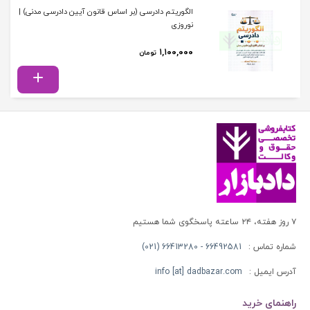
الگوریتم دادرسی (بر اساس قانون آیین دادرسی مدنی) |
نوروزی
۱,۱۰۰,۰۰۰
تومان
۷ روز هفته، ۲۴ ساعته پاسخگوی شما هستیم
شماره تماس :
66492581 - 66413280 (021)
آدرس ایمیل :
info [at] dadbazar.com
راهنمای خرید