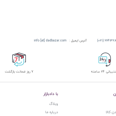
آدرس ایمیل :
info [at] dadbazar.com
بانی 24 ساعته
7 روز ضمانت بازگشت
ن
با دادبازار
وبلاگ
ن کالا
درباره ما