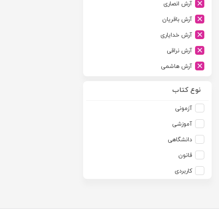
آرش انصاری
ارشد
آرش باقریان
اسلامیه
آرش خدایاری
اشکان
آرش نراقی
اطلاعات
آرش هاشمی
امجد
آرمین طلعت
امید انقلاب
نوع کتاب
آرون رایت
امیرکبیر
آزمونی
آزاده صادقی
انتشارات موسسه مطالعات حقوقی دکتر محمد حسین شهبازی
آموزشی
آزیتا قربانی رحیم
انجمن آثار و مفاخر فرهنگی
دانشگاهی
آلبرت ون دایسی
اندیشه ارشد
قانون
آلن ردفرن
اندیشه بیگی
کاربردی
آمنه باخدا
اندیشه سبز نوین
آمنه خدادادی
اندیشه عصر
آنتونی آگوس
اندیشه های حقوقی