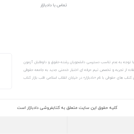
تماس با دادبازار
، با توجه به عدم تناسب دسترسی دانشجویان رشته حقوق و داوطلبان آزمون
استفاده از تجربه و تخصص تیم حرفه ای اختبار خدمتی جدید به جامعه حقوقی
 کتاب های حقوقی با نام «دادبازار» در خیابان انقلاب اسلامی قلب بازار کتاب
کترونیکی وزارت صنعت، معدن و تجارت، نشان ملی ثبت رسانه های دیجیتال از
از اتحادیه ناشران و کتابفروشان تهران به منظور ارائه مطمئن ترین خدمات
ه بر این با بهره گیری از فناوری برتر روز دنیا وبسایت کتابفروشی تخصصی
کلیه حقوق این سایت متعلق به کتابفروشی دادبازار است
 تلفیق آن با شناخت کامل نیازهای جامعه حقوقی کشور راه اندازی کردیم تا
 نیاز خود را تهیه کنند.