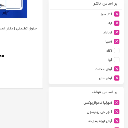
بر اساس ناشر
آثار سبز
آراه
حقوق تطبیقی | دکتر اسدپ
آریاداد
آسیا
آگاه
۰۰
آوا
آوای حکمت
آوای خاور
آوای دانش گستر
بر اساس مولف
آوند دانش
آئورلیا تامولاریوکس
آیدین
آتور جی رینرسون
ارجمند
آرش ابراهیم زاده
ارسطو