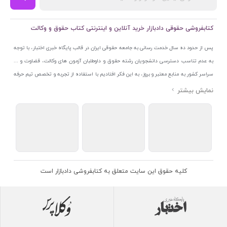
کتابفروشی حقوقی دادبازار خرید آنلاین و اینترنتی کتاب حقوق و وکالت
پس از حدود ده سال خدمت رسانی به جامعه حقوقی ایران در قالب پایگاه خبری اختبار، با توجه
به عدم تناسب دسترسی دانشجویان رشته حقوق و داوطلبان آزمون های وکالت، قضاوت و ...
سراسر کشور به منابع معتبر و بروز، به این فکر افتادیم با استفاده از تجربه و تخصص تیم حرفه
ای اختبار خدمتی جدید به جامعه حقوقی ایران ارائه کنیم. به این منظور با راه اندازی و تجهیز
نمایشگاه و فروشگاه دائمی تخصصی کتاب های حقوقی با نام «دادبازار» در خیابان انقلاب
اسلامی قلب بازار کتاب ایران و اخذ مجوزهای قانونی از جمله نماد اعتماد الکترونیک از مرکز
توسعه تجارت الکترونیکی وزارت صنعت، معدن و تجارت، نشان ملی ثبت رسانه های دیجیتال از
مرکز فناوری اطلاعات و رسانه های دیجیتال وزارت فرهنگ و ارشاد اسلامی و پروانه کسب از
اتحادیه ناشران و کتابفروشان تهران به منظور ارائه مطمئن ترین خدمات مجموعه بسیار کامل و
معتبری از کتاب های حقوقی را به علاقمندان عرضه کرده ایم. علاوه بر این با بهره گیری از فناوری
کلیه حقوق این سایت متعلق به کتابفروشی دادبازار است
برتر روز دنیا وبسایت کتابفروشی تخصصی حقوقی دادبازار را با استفاده از حدود ده سال تجربه
تخصصی در حوزه فناوری اطلاعات و تلفیق آن با شناخت کامل نیازهای جامعه حقوقی کشور راه
اندازی کردیم تا علاقمندان بتوانند با اطمینان کافی و به اتکای اعتبار این مجموعه قدیمی کتاب و
منابع مورد نیاز خود را تهیه کنند.