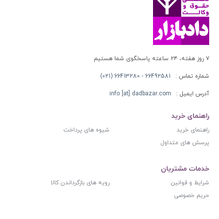
۷ روز هفته، ۲۴ ساعته پاسخگوی شما هستیم
شماره تماس :
66492581 - 66413280 (021)
آدرس ایمیل :
info [at] dadbazar.com
راهنمای خرید
راهنمای خرید
شیوه های پرداخت
پرسش های متداول
خدمات مشتریان
شرایط و قوانین
رویه های بازگرداندن کالا
حریم خصوصی