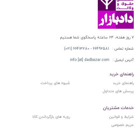
۷ روز هفته، ۲۴ ساعته پاسخگوی شما هستیم
شماره تماس :
66492581 - 66413280 (021)
آدرس ایمیل :
info [at] dadbazar.com
راهنمای خرید
راهنمای خرید
شیوه های پرداخت
پرسش های متداول
خدمات مشتریان
شرایط و قوانین
رویه های بازگرداندن کالا
حریم خصوصی