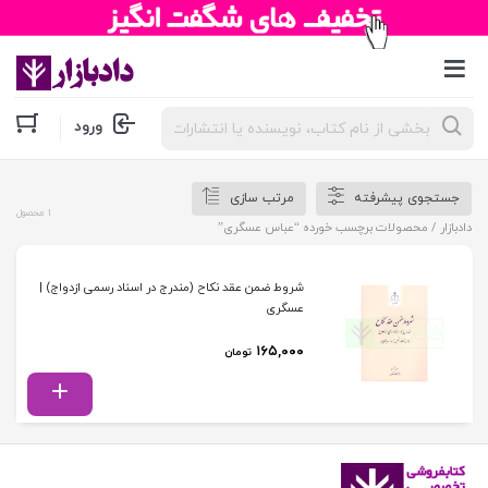
جستجوی
ورود
محصولات
جستجوی پیشرفته
مرتب سازی
1 محصول
دادبازار
/ محصولات برچسب خورده “عباس عسگری”
شروط ضمن عقد نکاح (مندرج در اسناد رسمی ازدواج) |
عسگری
۱۶۵,۰۰۰
تومان