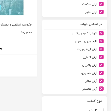
آوای حکمت
آوای خاور
آوای دانش گستر
بر اساس مولف
حکومت اسلامی و پوشش ش
آوند دانش
جعفرزاده
آئورلیا تامولاریوکس
آیدین
آتور جی رینرسون
ارجمند
۰۰
آرش ابراهیم زاده
ارسطو
آرش انصاری
ارشد
آرش باقریان
اسلامیه
آرش خدایاری
اشکان
آرش نراقی
اطلاعات
آرش هاشمی
امجد
آرمین طلعت
امید انقلاب
نوع کتاب
آرون رایت
امیرکبیر
کاربردی