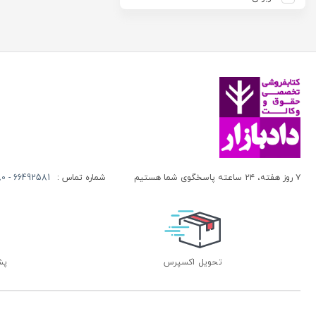
آزاده صادقی
انتشارات موسسه مطالعات حقوقی دکتر محمد حسین شهبازی
آزیتا قربانی رحیم
انجمن آثار و مفاخر فرهنگی
آلبرت ون دایسی
اندیشه ارشد
آلن ردفرن
اندیشه بیگی
آمنه باخدا
اندیشه سبز نوین
آمنه خدادادی
اندیشه عصر
آنتونی آگوس
اندیشه های حقوقی
آنتونیو کاسسه
بنگاه ترجمه و نشر کتاب پارسه
۷ روز هفته، ۲۴ ساعته پاسخگوی شما هستیم
شماره تماس :
66492581 - 66413280 (021)
آندره لگراند
بهتاب
آندره مارمور
بهنامی
آندریاس کاکینیس
بهینه
آنگوس نرس
بوستان کتاب
تحویل اکسپرس
پشتی
آیت الله العظمی حاج شیخ حسن نجفی قدس الله سره
پریکا
آیت الله العظمی سید ابوالقاسم خوئی
پژواک عدالت