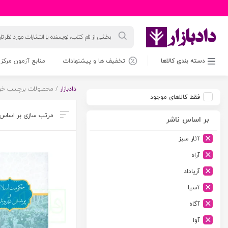
جستجوی
محصولات
دسته بندی کالاها
تخفیف ها و پیشنهادات
منابع آزمون مرکز 
دادبازار
/ محصولات برچسب خورده
فقط کالاهای موجود
بر اساس ناشر
آثار سبز
آراه
آریاداد
آسیا
آگاه
آوا