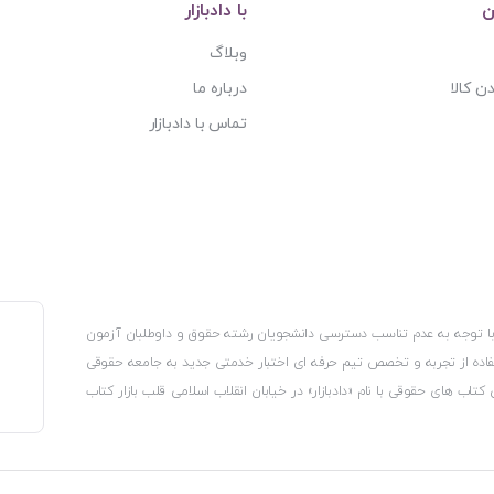
ن
با دادبازار
وبلاگ
ن کالا
درباره ما
تماس با دادبازار
، با توجه به عدم تناسب دسترسی دانشجویان رشته حقوق و داوطلبان آزمون
استفاده از تجربه و تخصص تیم حرفه ای اختبار خدمتی جدید به جامعه حقوقی
 کتاب های حقوقی با نام «دادبازار» در خیابان انقلاب اسلامی قلب بازار کتاب
کترونیکی وزارت صنعت، معدن و تجارت، نشان ملی ثبت رسانه های دیجیتال از
از اتحادیه ناشران و کتابفروشان تهران به منظور ارائه مطمئن ترین خدمات
ه بر این با بهره گیری از فناوری برتر روز دنیا وبسایت کتابفروشی تخصصی