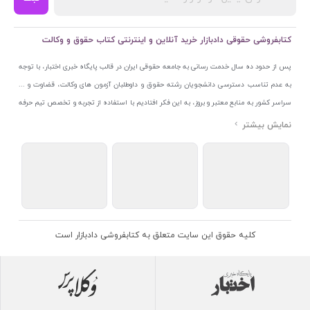
کتابفروشی حقوقی دادبازار خرید آنلاین و اینترنتی کتاب حقوق و وکالت
پس از حدود ده سال خدمت رسانی به جامعه حقوقی ایران در قالب پایگاه خبری اختبار، با توجه
به عدم تناسب دسترسی دانشجویان رشته حقوق و داوطلبان آزمون های وکالت، قضاوت و ...
سراسر کشور به منابع معتبر و بروز، به این فکر افتادیم با استفاده از تجربه و تخصص تیم حرفه
ای اختبار خدمتی جدید به جامعه حقوقی ایران ارائه کنیم. به این منظور با راه اندازی و تجهیز
نمایشگاه و فروشگاه دائمی تخصصی کتاب های حقوقی با نام «دادبازار» در خیابان انقلاب
اسلامی قلب بازار کتاب ایران و اخذ مجوزهای قانونی از جمله نماد اعتماد الکترونیک از مرکز
توسعه تجارت الکترونیکی وزارت صنعت، معدن و تجارت، نشان ملی ثبت رسانه های دیجیتال از
مرکز فناوری اطلاعات و رسانه های دیجیتال وزارت فرهنگ و ارشاد اسلامی و پروانه کسب از
اتحادیه ناشران و کتابفروشان تهران به منظور ارائه مطمئن ترین خدمات مجموعه بسیار کامل و
معتبری از کتاب های حقوقی را به علاقمندان عرضه کرده ایم. علاوه بر این با بهره گیری از فناوری
کلیه حقوق این سایت متعلق به کتابفروشی دادبازار است
برتر روز دنیا وبسایت کتابفروشی تخصصی حقوقی دادبازار را با استفاده از حدود ده سال تجربه
تخصصی در حوزه فناوری اطلاعات و تلفیق آن با شناخت کامل نیازهای جامعه حقوقی کشور راه
اندازی کردیم تا علاقمندان بتوانند با اطمینان کافی و به اتکای اعتبار این مجموعه قدیمی کتاب و
منابع مورد نیاز خود را تهیه کنند.