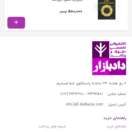
۵۸۰,۰۰۰
تومان
۷ روز هفته، ۲۴ ساعته پاسخگوی شما هستیم
شماره تماس :
66492581 - 66413280 (021)
آدرس ایمیل :
info [at] dadbazar.com
راهنمای خرید
راهنمای خرید
شیوه های پرداخت