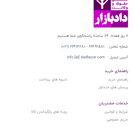
۷ روز هفته، ۲۴ ساعته پاسخگوی شما هستیم
شماره تماس :
66492581 - 66413280 (021)
آدرس ایمیل :
info [at] dadbazar.com
راهنمای خرید
راهنمای خرید
شیوه های پرداخت
پرسش های متداول
خدمات مشتریان
شرایط و قوانین
رویه های بازگرداندن کالا
حریم خصوصی