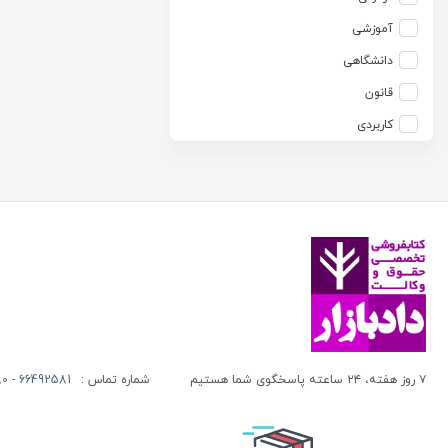
آزاده صادقی
انتشارات موسسه مطالعات حقوقی دکتر محمد حسین شهبازی
آموزشی
آزیتا قربانی رحیم
انجمن آثار و مفاخر فرهنگی
دانشگاهی
آلبرت ون دایسی
اندیشه ارشد
قانون
آلن ردفرن
اندیشه بیگی
کاربردی
آمنه باخدا
اندیشه سبز نوین
آمنه خدادادی
اندیشه عصر
آنتونی آگوس
اندیشه های حقوقی
آنتونیو کاسسه
بنگاه ترجمه و نشر کتاب پارسه
آندره لگراند
بهتاب
آندره مارمور
بهنامی
آندریاس کاکینیس
بهینه
آنگوس نرس
بوستان کتاب
۷ روز هفته، ۲۴ ساعته پاسخگوی شما هستیم
شماره تماس :
66492581 - 66413280 (021)
آیت الله العظمی حاج شیخ حسن نجفی قدس الله سره
پریکا
آیت الله العظمی سید ابوالقاسم خوئی
پژواک عدالت