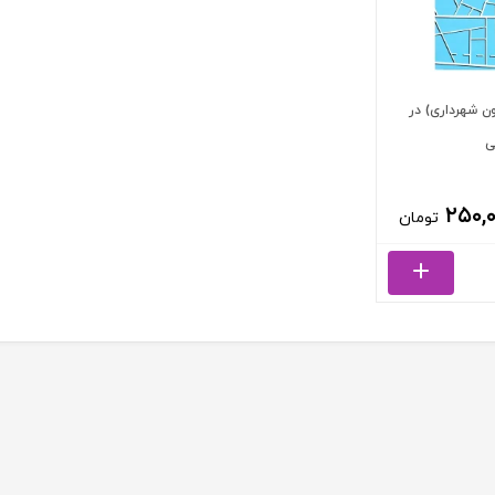
راز (ماده 101 قانون شهرداری) در
ی
۲۵۰,
تومان