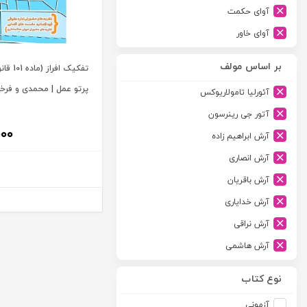
آوای حکمت
آوای خاور
آوای دانش گستر
بر اساس مولف
تفکیک اف
آوند دانش
پرتو عمل | محمدی و فرخ
آئورلیا تامولاریوکس
آیدین
آتور جی رینرسون
ارجمند
۰۰۰
آرش ابراهیم زاده
ارسطو
آرش انصاری
ارشد
آرش باقریان
اسلامیه
آرش خدایاری
اشکان
آرش نراقی
اطلاعات
آرش هاشمی
امجد
آرمین طلعت
امید انقلاب
نوع کتاب
آرون رایت
امیرکبیر
آزمونی