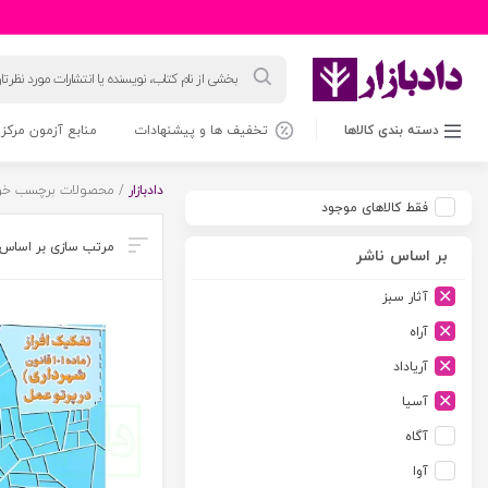
جستجوی
محصولات
دسته بندی کالاها
تخفیف ها و پیشنهادات
منابع آزمون مرکز 
دادبازار
/ محصولات برچسب خورد
فقط کالاهای موجود
بر اساس ناشر
آثار سبز
آراه
آریاداد
آسیا
آگاه
آوا