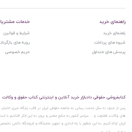
آیت الله حاج شیخ محمد جواد فاضل لنکرانی
پژوهش
آیت الله دکتر سعید رجحان
پژوهشکده شورای نگهبان
آیت الله دکتر سید کاظم مصطفوی
راهنمای خرید
خدمات مشتریا
پژوهشگاه حوزه و دانشگاه
آیت الله سید ابوالقاسم موسوی خوئی
راهنمای خرید
شرایط و قوانین
پژوهشگاه علوم و فرهنگ اسلامی
آیت الله سید محمد حسن مرعشی
شیوه های پرداخت
رویه های بازگرداند
پژوهشگاه فرهنگ و اندیشه اسلامی
آیت الله سید محمد حسن مرعشی شوشتری
پرسش های متداول
حریم خصوصی
پیام غدیر
آیت الله سید محمد خامنه ای
پیام نور
آیت الله سید محمد موسوی بجنوردی
ترمه
آیت الله سید محمدحسین فضل الله
تفکر ناب
آیت الله سید محمدرضا مدرسی طباطبایی یزدی
توازن
آیت الله شیخ باقرایروانی
کتابفروشی حقوقی دادبازار خرید آنلاین و اینترنتی کتاب حقوق و وکالت
تولید کتاب
آیت الله شیخ جعفر سبحانی
پس از حدود ده سال خدمت رسانی به جامعه حقوقی ایران در قالب پایگاه خبری اختبار
تی آرا
آیت‌ الله عباس کعبی
های وکالت، قضاوت و ... سراسر کشور به منابع معتبر و بروز، به این فکر افتادیم با 
تیسا
ایران ارائه کنیم. به این منظور با راه اندازی و تجهیز نمایشگاه و فروشگاه دائمی تخصصی
آیت الله عباسعلی عمید زنجانی
ثالث
ایران و اخذ مجوزهای قانونی از جمله نماد اعتماد الکترونیک از مرکز توسعه تجارت ال