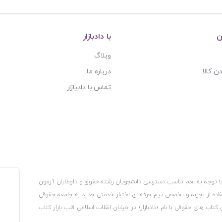
ن
با دادبازار
وبلاگ
ن کالا
درباره ما
تماس با دادبازار
، با توجه به عدم تناسب دسترسی دانشجویان رشته حقوق و داوطلبان آزمون
استفاده از تجربه و تخصص تیم حرفه ای اختبار خدمتی جدید به جامعه حقوقی
 کتاب های حقوقی با نام «دادبازار» در خیابان انقلاب اسلامی قلب بازار کتاب
کترونیکی وزارت صنعت، معدن و تجارت، نشان ملی ثبت رسانه های دیجیتال از