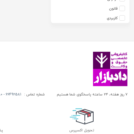
آزاده صادقی
انتشارات موسسه مطالعات حقوقی دکتر محمد حسین شهبازی
قانون
آزیتا قربانی رحیم
انجمن آثار و مفاخر فرهنگی
کاربردی
آلبرت ون دایسی
اندیشه ارشد
آلن ردفرن
اندیشه بیگی
آمنه باخدا
اندیشه سبز نوین
آمنه خدادادی
اندیشه عصر
آنتونی آگوس
اندیشه های حقوقی
آنتونیو کاسسه
بنگاه ترجمه و نشر کتاب پارسه
آندره لگراند
بهتاب
آندره مارمور
بهنامی
۷ روز هفته، ۲۴ ساعته پاسخگوی شما هستیم
شماره تماس :
66492581 - 66413280 (021)
آندریاس کاکینیس
بهینه
آنگوس نرس
بوستان کتاب
آیت الله العظمی حاج شیخ حسن نجفی قدس الله سره
پریکا
آیت الله العظمی سید ابوالقاسم خوئی
پژواک عدالت
تحویل اکسپرس
پشتی