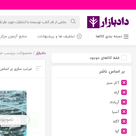
جستجوی
محصولات
دسته بندی کالاها
تخفیف ها و پیشنهادات
منابع آزمون مرکز 
دادبازار
/ محصولات برچسب خور
فقط کالاهای موجود
بر اساس ناشر
آثار سبز
آراه
آریاداد
آسیا
ناموجود
آگاه
آوا