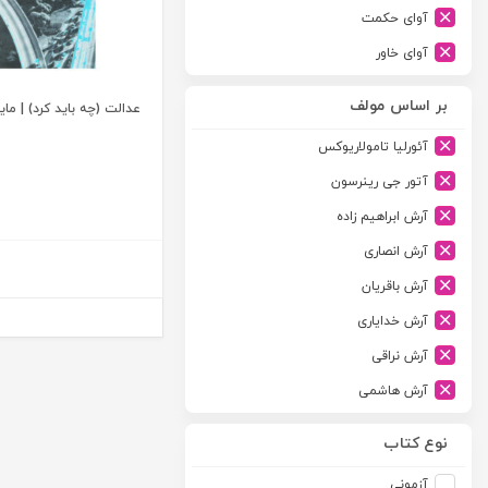
آوای حکمت
آوای خاور
آوای دانش گستر
بر اساس مولف
عدالت (چه باید کرد) | ما
آوند دانش
آئورلیا تامولاریوکس
آیدین
آتور جی رینرسون
ارجمند
آرش ابراهیم زاده
ارسطو
آرش انصاری
ارشد
آرش باقریان
اسلامیه
آرش خدایاری
اشکان
آرش نراقی
اطلاعات
آرش هاشمی
امجد
آرمین طلعت
امید انقلاب
نوع کتاب
آرون رایت
امیرکبیر
آزمونی