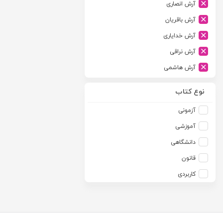
آرش انصاری
ارشد
آرش باقریان
اسلامیه
آرش خدایاری
اشکان
آرش نراقی
اطلاعات
آرش هاشمی
امجد
آرمین طلعت
امید انقلاب
نوع کتاب
آرون رایت
امیرکبیر
آزمونی
آزاده صادقی
انتشارات موسسه مطالعات حقوقی دکتر محمد حسین شهبازی
آموزشی
آزیتا قربانی رحیم
انجمن آثار و مفاخر فرهنگی
دانشگاهی
آلبرت ون دایسی
اندیشه ارشد
قانون
آلن ردفرن
اندیشه بیگی
کاربردی
آمنه باخدا
اندیشه سبز نوین
آمنه خدادادی
اندیشه عصر
آنتونی آگوس
اندیشه های حقوقی