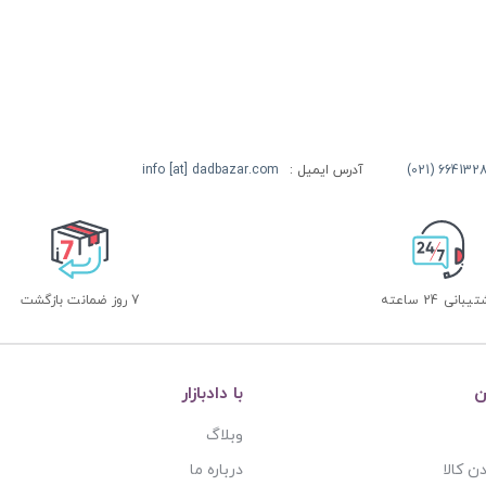
آدرس ایمیل :
info [at] dadbazar.com
بانی 24 ساعته
7 روز ضمانت بازگشت
ن
با دادبازار
وبلاگ
ن کالا
درباره ما