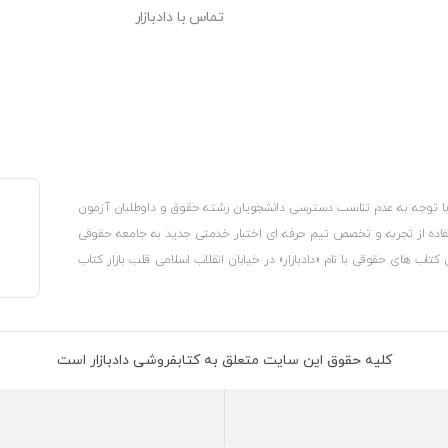
تماس با دادبازار
، با توجه به عدم تناسب دسترسی دانشجویان رشته حقوق و داوطلبان آزمون
استفاده از تجربه و تخصص تیم حرفه ای اختبار خدمتی جدید به جامعه حقوقی
 کتاب های حقوقی با نام «دادبازار» در خیابان انقلاب اسلامی قلب بازار کتاب
کترونیکی وزارت صنعت، معدن و تجارت، نشان ملی ثبت رسانه های دیجیتال از
از اتحادیه ناشران و کتابفروشان تهران به منظور ارائه مطمئن ترین خدمات
ه بر این با بهره گیری از فناوری برتر روز دنیا وبسایت کتابفروشی تخصصی
کلیه حقوق این سایت متعلق به کتابفروشی دادبازار است
 تلفیق آن با شناخت کامل نیازهای جامعه حقوقی کشور راه اندازی کردیم تا
 نیاز خود را تهیه کنند.