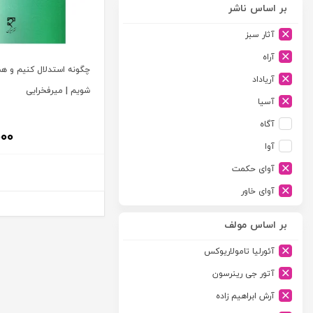
بر اساس ناشر
آثار سبز
آراه
چگونه استدلال کنیم و ه
آریاداد
شویم | میرفخرایی
آسیا
آگاه
۰۰۰
آوا
آوای حکمت
آوای خاور
آوای دانش گستر
بر اساس مولف
آوند دانش
آئورلیا تامولاریوکس
آیدین
آتور جی رینرسون
ارجمند
آرش ابراهیم زاده
ارسطو