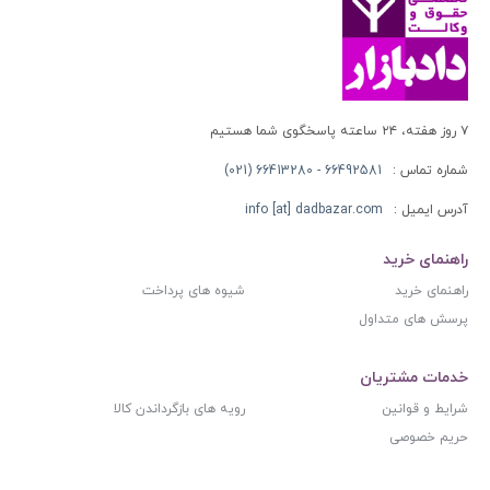
۷ روز هفته، ۲۴ ساعته پاسخگوی شما هستیم
شماره تماس :
66492581 - 66413280 (021)
آدرس ایمیل :
info [at] dadbazar.com
راهنمای خرید
راهنمای خرید
شیوه های پرداخت
پرسش های متداول
خدمات مشتریان
شرایط و قوانین
رویه های بازگرداندن کالا
حریم خصوصی