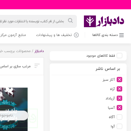
جستجوی
محصولات
دسته بندی کالاها
تخفیف ها و پیشنهادات
منابع آزمون مرکز 
دادبازار
/ محصولات برچسب خور
فقط کالاهای موجود
بر اساس ناشر
آثار سبز
آراه
آریاداد
آسیا
ناموجود
آگاه
آوا