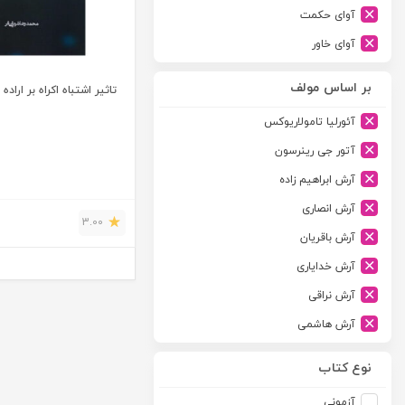
آوای حکمت
آوای خاور
آوای دانش گستر
بر اساس مولف
تاثیر اشتباه اکراه بر اراده
آوند دانش
آئورلیا تامولاریوکس
آیدین
آتور جی رینرسون
ارجمند
آرش ابراهیم زاده
ارسطو
آرش انصاری
ارشد
3.00
آرش باقریان
اسلامیه
آرش خدایاری
اشکان
آرش نراقی
اطلاعات
آرش هاشمی
امجد
آرمین طلعت
امید انقلاب
نوع کتاب
آرون رایت
امیرکبیر
آزمونی