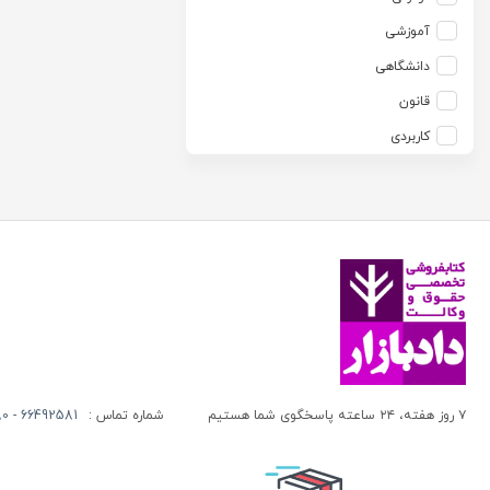
آزاده صادقی
انتشارات موسسه مطالعات حقوقی دکتر محمد حسین شهبازی
آموزشی
آزیتا قربانی رحیم
انجمن آثار و مفاخر فرهنگی
دانشگاهی
آلبرت ون دایسی
اندیشه ارشد
قانون
آلن ردفرن
اندیشه بیگی
کاربردی
آمنه باخدا
اندیشه سبز نوین
آمنه خدادادی
اندیشه عصر
آنتونی آگوس
اندیشه های حقوقی
آنتونیو کاسسه
بنگاه ترجمه و نشر کتاب پارسه
آندره لگراند
بهتاب
آندره مارمور
بهنامی
آندریاس کاکینیس
بهینه
آنگوس نرس
بوستان کتاب
۷ روز هفته، ۲۴ ساعته پاسخگوی شما هستیم
شماره تماس :
66492581 - 66413280 (021)
آیت الله العظمی حاج شیخ حسن نجفی قدس الله سره
پریکا
آیت الله العظمی سید ابوالقاسم خوئی
پژواک عدالت