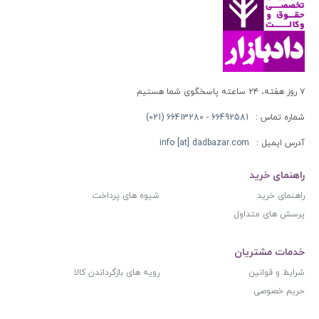
۷ روز هفته، ۲۴ ساعته پاسخگوی شما هستیم
شماره تماس :
66492581 - 66413280 (021)
آدرس ایمیل :
info [at] dadbazar.com
راهنمای خرید
راهنمای خرید
شیوه های پرداخت
پرسش های متداول
خدمات مشتریان
شرایط و قوانین
رویه های بازگرداندن کالا
حریم خصوصی