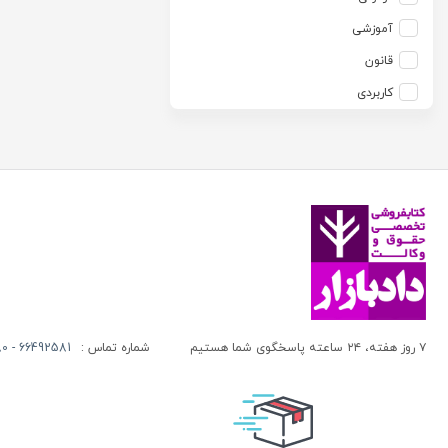
آزاده صادقی
انتشارات موسسه مطالعات حقوقی دکتر محمد حسین شهبازی
آموزشی
آزیتا قربانی رحیم
انجمن آثار و مفاخر فرهنگی
قانون
آلبرت ون دایسی
اندیشه ارشد
کاربردی
آلن ردفرن
اندیشه بیگی
آمنه باخدا
اندیشه سبز نوین
آمنه خدادادی
اندیشه عصر
آنتونی آگوس
اندیشه های حقوقی
آنتونیو کاسسه
بنگاه ترجمه و نشر کتاب پارسه
آندره لگراند
بهتاب
آندره مارمور
بهنامی
آندریاس کاکینیس
بهینه
۷ روز هفته، ۲۴ ساعته پاسخگوی شما هستیم
شماره تماس :
66492581 - 66413280 (021)
آنگوس نرس
بوستان کتاب
آیت الله العظمی حاج شیخ حسن نجفی قدس الله سره
پریکا
آیت الله العظمی سید ابوالقاسم خوئی
پژواک عدالت