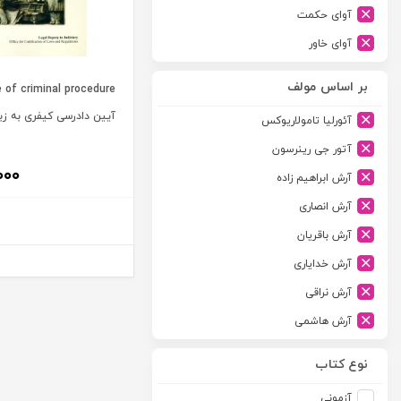
آوای حکمت
آوای خاور
آوای دانش گستر
بر اساس مولف
آوند دانش
آیین دادرسی کیفری به زب
آئورلیا تامولاریوکس
آیدین
آتور جی رینرسون
ارجمند
۰۰۰
آرش ابراهیم زاده
ارسطو
آرش انصاری
ارشد
آرش باقریان
اسلامیه
آرش خدایاری
اشکان
آرش نراقی
اطلاعات
آرش هاشمی
امجد
آرمین طلعت
امید انقلاب
نوع کتاب
آرون رایت
امیرکبیر
آزمونی