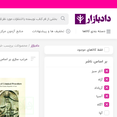
جستجوی
محصولات
دسته بندی کالاها
تخفیف ها و پیشنهادات
منابع آزمون مرکز 
دادبازار
/ محصولات برچسب خورد
فقط کالاهای موجود
بر اساس ناشر
آثار سبز
آراه
آریاداد
آسیا
آگاه
آوا