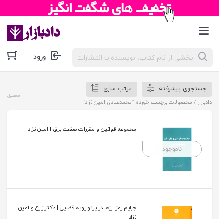
جستجوی
ورود
محصولات
جستجوی پیشرفته
مرتب سازی
2 محصول
دادبازار
/ محصولات برچسب خورده “محمدصادق امین نژاد”
مجموعه قوانین و مقررات صنعت برق | امین نژاد
ناموجود
جرایم رمز ارزها در پرتو رویه قضایی | دکتر زارع و امین
نژاد