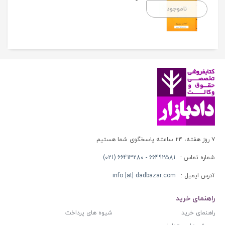
ناموجود
۷ روز هفته، ۲۴ ساعته پاسخگوی شما هستیم
شماره تماس :
66492581 - 66413280 (021)
آدرس ایمیل :
info [at] dadbazar.com
راهنمای خرید
راهنمای خرید
شیوه های پرداخت