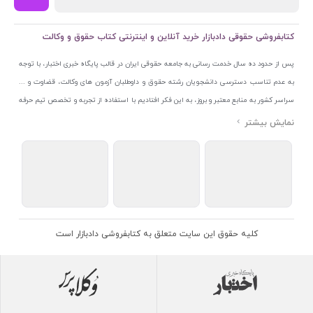
کتابفروشی حقوقی دادبازار خرید آنلاین و اینترنتی کتاب حقوق و وکالت
پس از حدود ده سال خدمت رسانی به جامعه حقوقی ایران در قالب پایگاه خبری اختبار، با توجه
به عدم تناسب دسترسی دانشجویان رشته حقوق و داوطلبان آزمون های وکالت، قضاوت و ...
سراسر کشور به منابع معتبر و بروز، به این فکر افتادیم با استفاده از تجربه و تخصص تیم حرفه
ای اختبار خدمتی جدید به جامعه حقوقی ایران ارائه کنیم. به این منظور با راه اندازی و تجهیز
نمایشگاه و فروشگاه دائمی تخصصی کتاب های حقوقی با نام «دادبازار» در خیابان انقلاب
اسلامی قلب بازار کتاب ایران و اخذ مجوزهای قانونی از جمله نماد اعتماد الکترونیک از مرکز
توسعه تجارت الکترونیکی وزارت صنعت، معدن و تجارت، نشان ملی ثبت رسانه های دیجیتال از
مرکز فناوری اطلاعات و رسانه های دیجیتال وزارت فرهنگ و ارشاد اسلامی و پروانه کسب از
اتحادیه ناشران و کتابفروشان تهران به منظور ارائه مطمئن ترین خدمات مجموعه بسیار کامل و
معتبری از کتاب های حقوقی را به علاقمندان عرضه کرده ایم. علاوه بر این با بهره گیری از فناوری
کلیه حقوق این سایت متعلق به کتابفروشی دادبازار است
برتر روز دنیا وبسایت کتابفروشی تخصصی حقوقی دادبازار را با استفاده از حدود ده سال تجربه
تخصصی در حوزه فناوری اطلاعات و تلفیق آن با شناخت کامل نیازهای جامعه حقوقی کشور راه
اندازی کردیم تا علاقمندان بتوانند با اطمینان کافی و به اتکای اعتبار این مجموعه قدیمی کتاب و
منابع مورد نیاز خود را تهیه کنند.