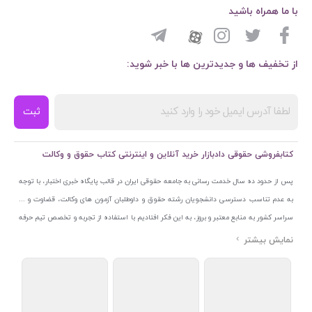
با ما همراه باشید
از تخفیف ها و جدیدترین ها با خبر شوید:
ثبت
کتابفروشی حقوقی دادبازار خرید آنلاین و اینترنتی کتاب حقوق و وکالت
پس از حدود ده سال خدمت رسانی به جامعه حقوقی ایران در قالب پایگاه خبری اختبار، با توجه
به عدم تناسب دسترسی دانشجویان رشته حقوق و داوطلبان آزمون های وکالت، قضاوت و ...
سراسر کشور به منابع معتبر و بروز، به این فکر افتادیم با استفاده از تجربه و تخصص تیم حرفه
ای اختبار خدمتی جدید به جامعه حقوقی ایران ارائه کنیم. به این منظور با راه اندازی و تجهیز
نمایشگاه و فروشگاه دائمی تخصصی کتاب های حقوقی با نام «دادبازار» در خیابان انقلاب
اسلامی قلب بازار کتاب ایران و اخذ مجوزهای قانونی از جمله نماد اعتماد الکترونیک از مرکز
توسعه تجارت الکترونیکی وزارت صنعت، معدن و تجارت، نشان ملی ثبت رسانه های دیجیتال از
مرکز فناوری اطلاعات و رسانه های دیجیتال وزارت فرهنگ و ارشاد اسلامی و پروانه کسب از