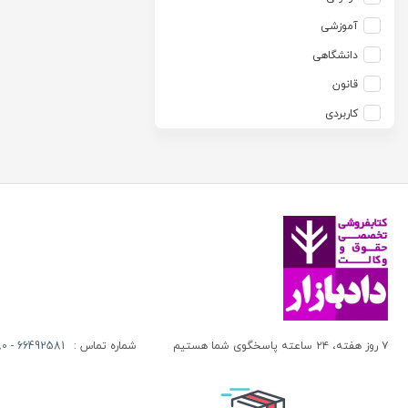
آزاده صادقی
انتشارات موسسه مطالعات حقوقی دکتر محمد حسین شهبازی
آموزشی
آزیتا قربانی رحیم
انجمن آثار و مفاخر فرهنگی
دانشگاهی
آلبرت ون دایسی
اندیشه ارشد
قانون
آلن ردفرن
اندیشه بیگی
کاربردی
آمنه باخدا
اندیشه سبز نوین
آمنه خدادادی
اندیشه عصر
آنتونی آگوس
اندیشه های حقوقی
آنتونیو کاسسه
بنگاه ترجمه و نشر کتاب پارسه
آندره لگراند
بهتاب
آندره مارمور
بهنامی
آندریاس کاکینیس
بهینه
آنگوس نرس
بوستان کتاب
۷ روز هفته، ۲۴ ساعته پاسخگوی شما هستیم
شماره تماس :
66492581 - 66413280 (021)
آیت الله العظمی حاج شیخ حسن نجفی قدس الله سره
پریکا
آیت الله العظمی سید ابوالقاسم خوئی
پژواک عدالت