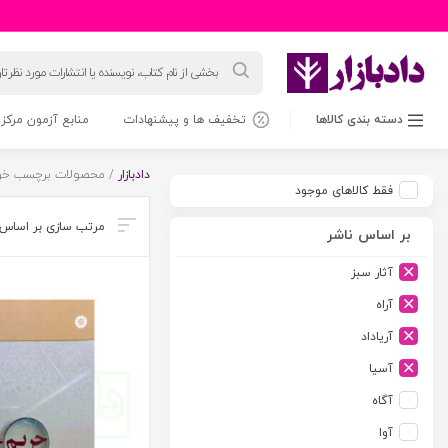
جستجوی
محصولات
دسته بندی کالاها
تخفیف ها و پیشنهادات
منابع آزمون مرکز 
دادبازار
/ محصولات برچسب خو
فقط کالاهای موجود
بر اساس ناشر
آثار سبز
آراه
آریاداد
آسیا
آگاه
آوا