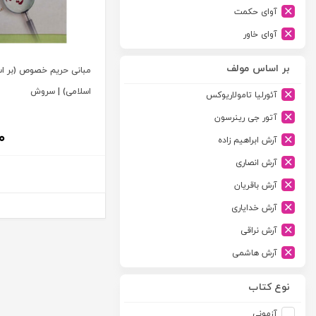
آوای حکمت
آوای خاور
آوای دانش گستر
بر اساس مولف
مبانی حریم خصوص (بر اس
آوند دانش
اسلامی) | سروش
آئورلیا تامولاریوکس
آیدین
آتور جی رینرسون
ارجمند
۰
آرش ابراهیم زاده
ارسطو
آرش انصاری
ارشد
آرش باقریان
اسلامیه
آرش خدایاری
اشکان
آرش نراقی
اطلاعات
آرش هاشمی
امجد
آرمین طلعت
امید انقلاب
نوع کتاب
آرون رایت
امیرکبیر
آزمونی